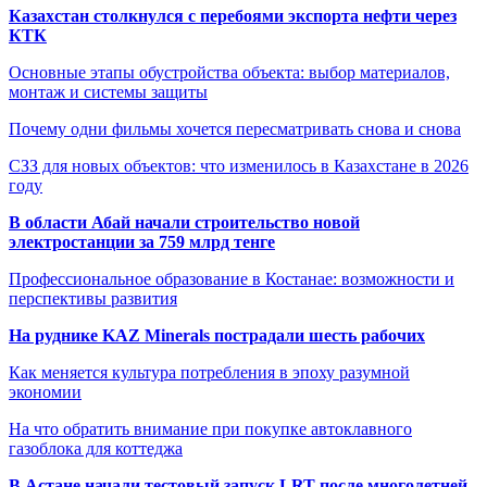
Казахстан столкнулся с перебоями экспорта нефти через
КТК
Основные этапы обустройства объекта: выбор материалов,
монтаж и системы защиты
Почему одни фильмы хочется пересматривать снова и снова
СЗЗ для новых объектов: что изменилось в Казахстане в 2026
году
В области Абай начали строительство новой
электростанции за 759 млрд тенге
Профессиональное образование в Костанае: возможности и
перспективы развития
На руднике KAZ Minerals пострадали шесть рабочих
Как меняется культура потребления в эпоху разумной
экономии
На что обратить внимание при покупке автоклавного
газоблока для коттеджа
В Астане начали тестовый запуск LRT после многолетней