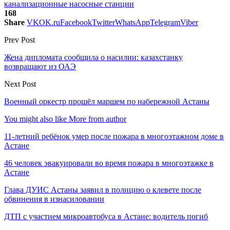
канализационные насосные станции
168
Share
VK
OK.ru
Facebook
Twitter
WhatsApp
Telegram
Viber
Prev Post
Жена дипломата сообщила о насилии: казахстанку
возвращают из ОАЭ
Next Post
Военный оркестр прошёл маршем по набережной Астаны
You might also like
More from author
11-летний ребёнок умер после пожара в многоэтажном доме в
Астане
46 человек эвакуировали во время пожара в многоэтажке в
Астане
Глава ДУИС Астаны заявил в полицию о клевете после
обвинения в изнасиловании
ДТП с участием микроавтобуса в Астане: водитель погиб