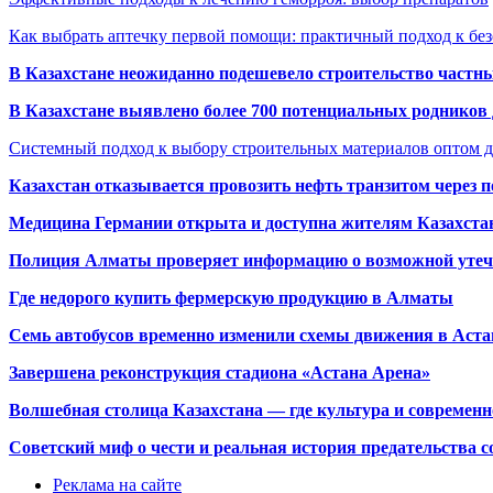
Как выбрать аптечку первой помощи: практичный подход к бе
В Казахстане неожиданно подешевело строительство частн
В Казахстане выявлено более 700 потенциальных родников 
Системный подход к выбору строительных материалов оптом д
Казахстан отказывается провозить нефть транзитом через 
Медицина Германии открыта и доступна жителям Казахста
Полиция Алматы проверяет информацию о возможной утеч
Где недорого купить фермерскую продукцию в Алматы
Семь автобусов временно изменили схемы движения в Аста
Завершена реконструкция стадиона «Астана Арена»
Волшебная столица Казахстана — где культура и современн
Советский миф о чести и реальная история предательства с
Реклама на сайте