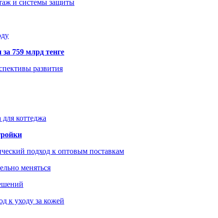
нтаж и системы защиты
оду
 за 759 млрд тенге
рспективы развития
 для коттеджа
тройки
ический подход к оптовым поставкам
тельно меняться
решений
д к уходу за кожей