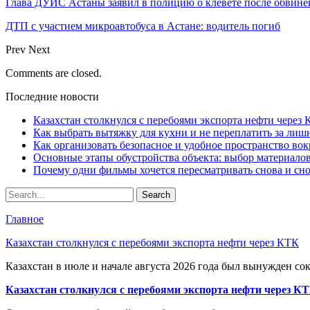
Глава ДУИС Астаны заявил в полицию о клевете после обвине
ДТП с участием микроавтобуса в Астане: водитель погиб
Prev
Next
Comments are closed.
Последние новости
Казахстан столкнулся с перебоями экспорта нефти через
Как выбрать вытяжку для кухни и не переплатить за ли
Как организовать безопасное и удобное пространство вок
Основные этапы обустройства объекта: выбор материало
Почему одни фильмы хочется пересматривать снова и сн
Главное
Казахстан столкнулся с перебоями экспорта нефти через КТК
Казахстан в июле и начале августа 2026 года был вынужден со
Казахстан столкнулся с перебоями экспорта нефти через К