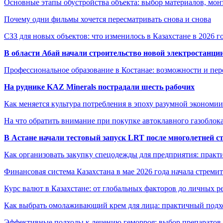
Основные этапы обустройства объекта: выбор материалов, мо
Почему одни фильмы хочется пересматривать снова и снова
СЗЗ для новых объектов: что изменилось в Казахстане в 2026 г
В области Абай начали строительство новой электростанции
Профессиональное образование в Костанае: возможности и пе
На руднике KAZ Minerals пострадали шесть рабочих
Как меняется культура потребления в эпоху разумной экономии
На что обратить внимание при покупке автоклавного газоблока
В Астане начали тестовый запуск LRT после многолетней с
Как организовать закупку спецодежды для предприятия: практ
Финансовая система Казахстана в мае 2026 года начала стреми
Курс валют в Казахстане: от глобальных факторов до личных 
Как выбрать омолаживающий крем для лица: практичный подхо
Эффективные подходы к лечению геморроя: выбор препаратов