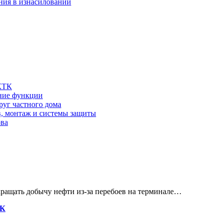
ния в изнасиловании
 КТК
шние функции
руг частного дома
в, монтаж и системы защиты
ова
кращать добычу нефти из-за перебоев на терминале…
ТК