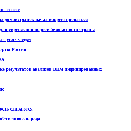
зопасности
ых домов: рынок начал корректироваться
для укрепления водной безопасности страны
ля разных задач
порты России
на
ке результатов анализов ВИЧ-инфицированных
не
ость сливаются
обственного народа