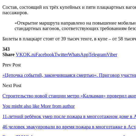
Состав, состоящий их трёх купейных и пяти плацкартных вагон
пассажиров.
«Открытие маршрута направлено на повышение мобильно
стандартных вагонов, соответствующих требованиям безо
Билеты в плацкарт стоят от 39 тысяч тенге, в купе – от 58 тысяч
343
Share
VK
OK.ru
Facebook
Twitter
WhatsApp
Telegram
Viber
Prev Post
«Цепочка событий, закончившаяся смертью». Приговор участни
Next Post
Строительство новой станции метро «Калкаман» проверил ак
You might also like
More from author
11-летний ребёнок умер после пожара в многоэтажном доме в 
46 человек эвакуировали во время пожара в многоэтажке в Аст