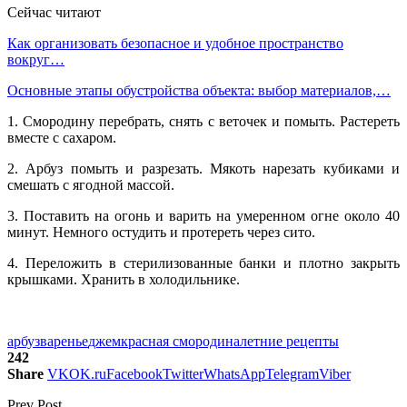
Сейчас читают
Как организовать безопасное и удобное пространство
вокруг…
Основные этапы обустройства объекта: выбор материалов,…
1. Смородину перебрать, снять с веточек и помыть. Растереть
вместе с сахаром.
2. Арбуз помыть и разрезать. Мякоть нарезать кубиками и
смешать с ягодной массой.
3. Поставить на огонь и варить на умеренном огне около 40
минут. Немного остудить и протереть через сито.
4. Переложить в стерилизованные банки и плотно закрыть
крышками. Хранить в холодильнике.
арбуз
варенье
джем
красная смородина
летние рецепты
242
Share
VK
OK.ru
Facebook
Twitter
WhatsApp
Telegram
Viber
Prev Post