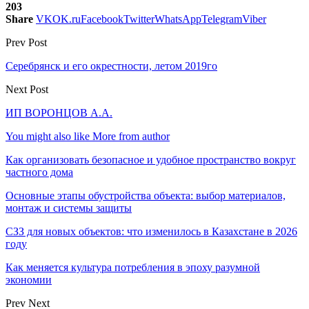
203
Share
VK
OK.ru
Facebook
Twitter
WhatsApp
Telegram
Viber
Prev Post
Серебрянск и его окрестности, летом 2019го
Next Post
ИП ВОРОНЦОВ А.А.
You might also like
More from author
Как организовать безопасное и удобное пространство вокруг
частного дома
Основные этапы обустройства объекта: выбор материалов,
монтаж и системы защиты
СЗЗ для новых объектов: что изменилось в Казахстане в 2026
году
Как меняется культура потребления в эпоху разумной
экономии
Prev
Next