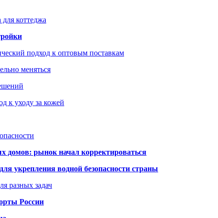
 для коттеджа
тройки
ический подход к оптовым поставкам
тельно меняться
решений
д к уходу за кожей
зопасности
ых домов: рынок начал корректироваться
для укрепления водной безопасности страны
ля разных задач
порты России