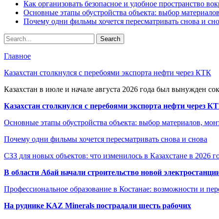
Как организовать безопасное и удобное пространство вок
Основные этапы обустройства объекта: выбор материало
Почему одни фильмы хочется пересматривать снова и сн
Главное
Казахстан столкнулся с перебоями экспорта нефти через КТК
Казахстан в июле и начале августа 2026 года был вынужден со
Казахстан столкнулся с перебоями экспорта нефти через К
Основные этапы обустройства объекта: выбор материалов, мо
Почему одни фильмы хочется пересматривать снова и снова
СЗЗ для новых объектов: что изменилось в Казахстане в 2026 г
В области Абай начали строительство новой электростанции
Профессиональное образование в Костанае: возможности и пе
На руднике KAZ Minerals пострадали шесть рабочих