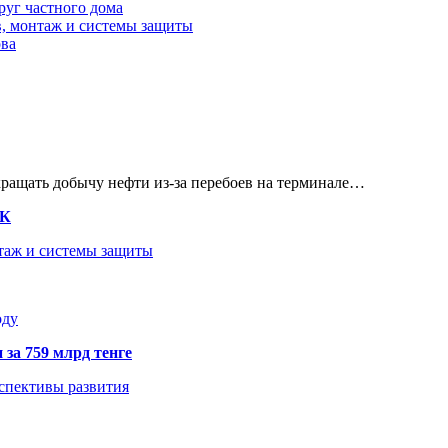
руг частного дома
в, монтаж и системы защиты
ова
кращать добычу нефти из-за перебоев на терминале…
ТК
нтаж и системы защиты
оду
 за 759 млрд тенге
рспективы развития