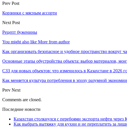
Prev Post
Корзинки с мясным ассорти
Next Post
Рецепт буженины
You might also like
More from author
Как организовать безопасное и удобное пространство вокруг ч
Основные этапы обустройства объекта: выбор материалов, мо
СЗЗ для новых объектов: что изменилось в Казахстане в 2026 г
Как меняется культура потребления в эпоху разумной экономии
Prev
Next
Comments are closed.
Последние новости
Казахстан столкнулся с перебоями экспорта нефти через
Как выбрать вытяжку для кухни и не переплатить за ли