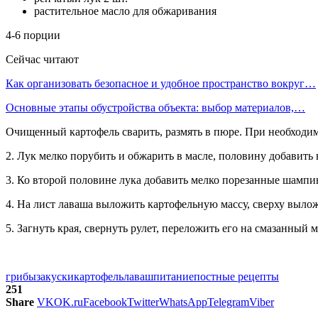
растительное масло
для обжаривания
4-6 порции
Сейчас читают
Как организовать безопасное и удобное пространство вокруг…
Основные этапы обустройства объекта: выбор материалов,…
Очищенный картофель сварить, размять в пюре. При необходим
2. Лук мелко порубить и обжарить в масле, половину добавить
3. Ко второй половине лука добавить мелко порезанные шампи
4. На лист лаваша выложить картофельную массу, сверху вылож
5. Загнуть края, свернуть рулет, переложить его на смазанный
грибы
закуски
картофель
лаваш
питание
постные рецепты
251
Share
VK
OK.ru
Facebook
Twitter
WhatsApp
Telegram
Viber