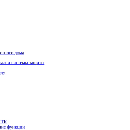
астного дома
нтаж и системы защиты
оду
 КТК
шние функции