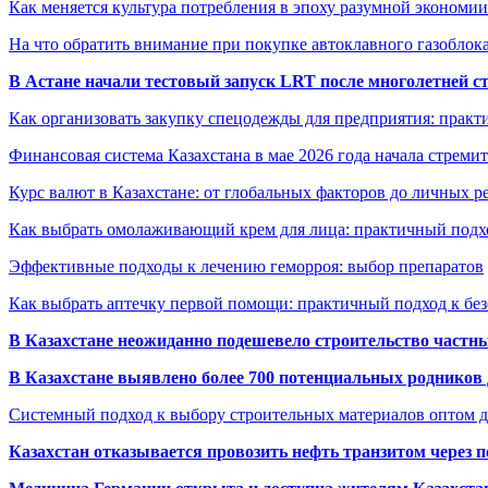
Как меняется культура потребления в эпоху разумной экономии
На что обратить внимание при покупке автоклавного газоблока
В Астане начали тестовый запуск LRT после многолетней с
Как организовать закупку спецодежды для предприятия: практ
Финансовая система Казахстана в мае 2026 года начала стреми
Курс валют в Казахстане: от глобальных факторов до личных 
Как выбрать омолаживающий крем для лица: практичный подхо
Эффективные подходы к лечению геморроя: выбор препаратов
Как выбрать аптечку первой помощи: практичный подход к бе
В Казахстане неожиданно подешевело строительство частн
В Казахстане выявлено более 700 потенциальных родников 
Системный подход к выбору строительных материалов оптом д
Казахстан отказывается провозить нефть транзитом через 