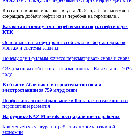
Казахстан столкнулся с перебоями экспорта нефти через КТК
Казахстан в июле и начале августа 2026 года был вынужден
сокращать добычу нефти из-за перебоев на терминале…
Казахстан столкнулся с перебоями экспорта нефти через
КТК
Основные этапы обустройства объекта: выбор материалов,
монтаж и системы защиты
Почему одни фильмы хочется пересматривать снова и снова
СЗЗ для новых объектов: что изменилось в Казахстане в 2026
году
В области Абай начали строительство новой
электростанции за 759 млрд тенге
Профессиональное образование в Костанае: возможности и
перспективы развития
На руднике KAZ Minerals пострадали шесть рабочих
Как меняется культура потребления в эпоху разумной
экономии