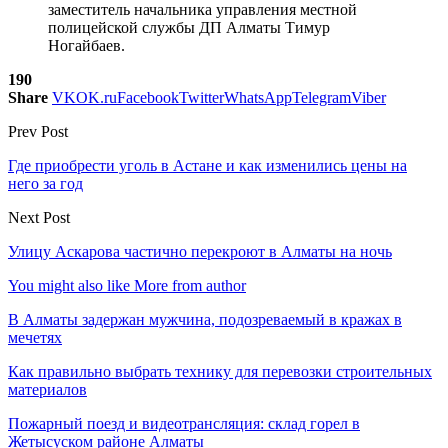
заместитель начальника управления местной
полицейской службы ДП Алматы Тимур
Ногайбаев.
190
Share
VK
OK.ru
Facebook
Twitter
WhatsApp
Telegram
Viber
Prev Post
Где приобрести уголь в Астане и как изменились цены на
него за год
Next Post
Улицу Аскарова частично перекроют в Алматы на ночь
You might also like
More from author
В Алматы задержан мужчина, подозреваемый в кражах в
мечетях
Как правильно выбрать технику для перевозки строительных
материалов
Пожарный поезд и видеотрансляция: склад горел в
Жетысуском районе Алматы