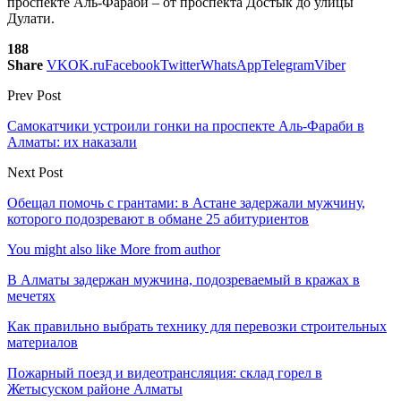
проспекте Аль-Фараби – от проспекта Достык до улицы
Дулати.
188
Share
VK
OK.ru
Facebook
Twitter
WhatsApp
Telegram
Viber
Prev Post
Самокатчики устроили гонки на проспекте Аль-Фараби в
Алматы: их наказали
Next Post
Обещал помочь с грантами: в Астане задержали мужчину,
которого подозревают в обмане 25 абитуриентов
You might also like
More from author
В Алматы задержан мужчина, подозреваемый в кражах в
мечетях
Как правильно выбрать технику для перевозки строительных
материалов
Пожарный поезд и видеотрансляция: склад горел в
Жетысуском районе Алматы