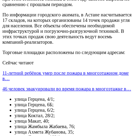
сравнению с прошлым периодом.
По информации городского акимата, в Астане насчитывается
17 складов, на которых организованы 14 точек продажи угля
для населения. Все объекты обеспечены необходимой
инфраструктурой и погрузочно-разгрузочной техникой. В
этих точках продаж свою деятельность ведут восемь
компаний-реализаторов.
Торговые площадки расположены по следующим адресам:
Сейчас читают
11-летний ребёнок умер после пожара в многоэтажном доме
в…
46 человек эвакуировали во время пожара в многоэтажке в…
улица Герцена, 4/1;
улица Герцена, 6Б;
улица Герцена, 6/2;
улица Коктал, 28/2;
улица Макат, 40;
улица Жамбыла Жабаева, 76;
улица Ахмета Жубанова, 35;