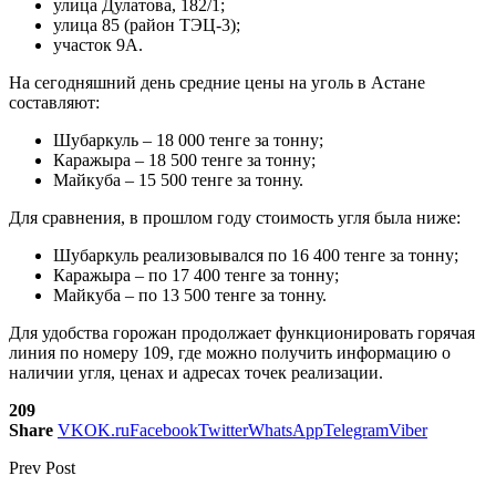
улица Дулатова, 182/1;
улица 85 (район ТЭЦ-3);
участок 9А.
На сегодняшний день средние цены на уголь в Астане
составляют:
Шубаркуль – 18 000 тенге за тонну;
Каражыра – 18 500 тенге за тонну;
Майкуба – 15 500 тенге за тонну.
Для сравнения, в прошлом году стоимость угля была ниже:
Шубаркуль реализовывался по 16 400 тенге за тонну;
Каражыра – по 17 400 тенге за тонну;
Майкуба – по 13 500 тенге за тонну.
Для удобства горожан продолжает функционировать горячая
линия по номеру 109, где можно получить информацию о
наличии угля, ценах и адресах точек реализации.
209
Share
VK
OK.ru
Facebook
Twitter
WhatsApp
Telegram
Viber
Prev Post