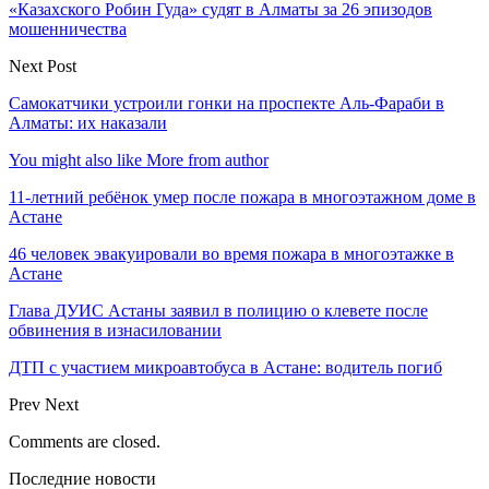
«Казахского Робин Гуда» судят в Алматы за 26 эпизодов
мошенничества
Next Post
Самокатчики устроили гонки на проспекте Аль-Фараби в
Алматы: их наказали
You might also like
More from author
11-летний ребёнок умер после пожара в многоэтажном доме в
Астане
46 человек эвакуировали во время пожара в многоэтажке в
Астане
Глава ДУИС Астаны заявил в полицию о клевете после
обвинения в изнасиловании
ДТП с участием микроавтобуса в Астане: водитель погиб
Prev
Next
Comments are closed.
Последние новости