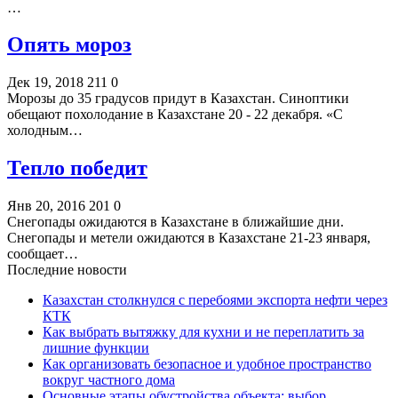
…
Опять мороз
Дек 19, 2018
211
0
Морозы до 35 градусов придут в Казахстан. Синоптики
обещают похолодание в Казахстане 20 - 22 декабря. «С
холодным…
Тепло победит
Янв 20, 2016
201
0
Снегопады ожидаются в Казахстане в ближайшие дни.
Снегопады и метели ожидаются в Казахстане 21-23 января,
сообщает…
Последние новости
Казахстан столкнулся с перебоями экспорта нефти через
КТК
Как выбрать вытяжку для кухни и не переплатить за
лишние функции
Как организовать безопасное и удобное пространство
вокруг частного дома
Основные этапы обустройства объекта: выбор