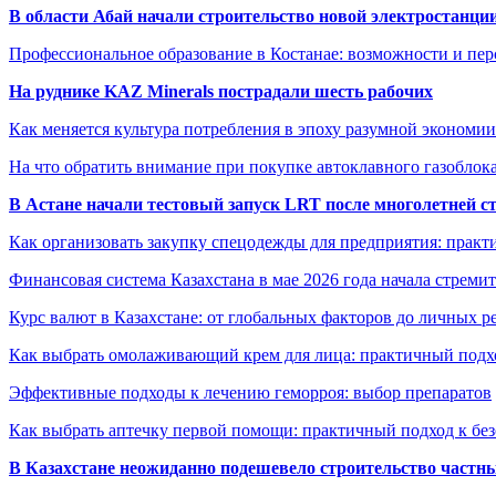
В области Абай начали строительство новой электростанции
Профессиональное образование в Костанае: возможности и пе
На руднике KAZ Minerals пострадали шесть рабочих
Как меняется культура потребления в эпоху разумной экономии
На что обратить внимание при покупке автоклавного газоблока
В Астане начали тестовый запуск LRT после многолетней с
Как организовать закупку спецодежды для предприятия: практ
Финансовая система Казахстана в мае 2026 года начала стреми
Курс валют в Казахстане: от глобальных факторов до личных 
Как выбрать омолаживающий крем для лица: практичный подхо
Эффективные подходы к лечению геморроя: выбор препаратов
Как выбрать аптечку первой помощи: практичный подход к бе
В Казахстане неожиданно подешевело строительство частн