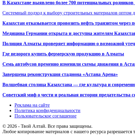
В Казахстане выявлено более 700 потенциальных родников 
Системный подход к выбору строительных материалов оптом д
Казахстан отказывается провозить нефть транзитом через 
Медицина Германии открыта и доступна жителям Казахста
Полиция Алматы проверяет информацию о возможной утеч
Где недорого купить фермерскую продукцию в Алматы
Семь автобусов временно изменили схемы движения в Аста
Завершена реконструкция стадиона «Астана Арена»
Волшебная столица Казахстана — где культура и современн
Советский миф о чести и реальная история предательства с
Реклама на сайте
Политика конфиденциальности
Пользовательское соглашение
© 2026 - Твой Алтай. Все права защищены.
Любое копирование материалов с нашего ресурса разрешается т