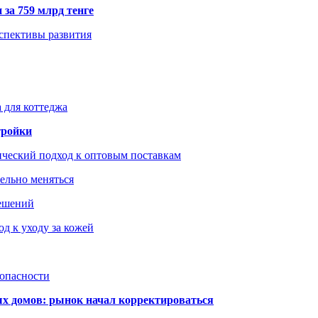
 за 759 млрд тенге
рспективы развития
 для коттеджа
тройки
ический подход к оптовым поставкам
тельно меняться
решений
д к уходу за кожей
зопасности
ых домов: рынок начал корректироваться