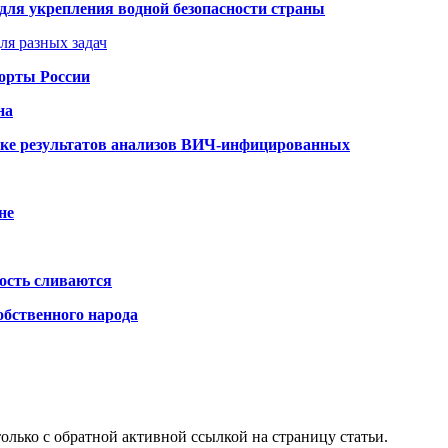
для укрепления водной безопасности страны
ля разных задач
порты России
на
ке результатов анализов ВИЧ-инфицированных
не
ость сливаются
обственного народа
олько с обратной активной ссылкой на страницу статьи.