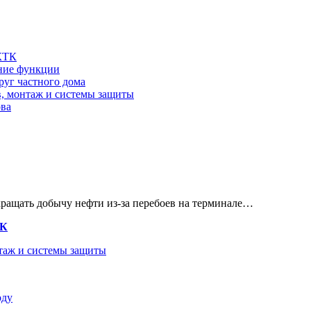
 КТК
шние функции
руг частного дома
в, монтаж и системы защиты
ова
кращать добычу нефти из-за перебоев на терминале…
ТК
нтаж и системы защиты
оду