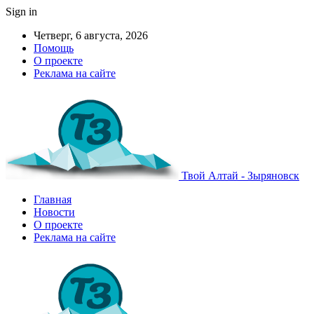
Sign in
Четверг, 6 августа, 2026
Помощь
О проекте
Реклама на сайте
Твой Алтай - Зыряновск
Главная
Новости
О проекте
Реклама на сайте