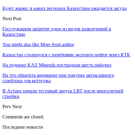
Будет жарко: в каких регионах Казахстана ожидается засуха
Next Post
Госслужащим запретят один из видов развлечений в
Казахстане
You might also like
More from author
Казахстан столкнулся с перебоями экспорта нефти через КТК
На руднике KAZ Minerals пострадали шесть рабочих
На что обратить внимание при покупке автоклавного
газоблока для коттеджа
В Астане начали тестовый запуск LRT после многолетней
стройки
Prev
Next
Comments are closed.
Последние новости