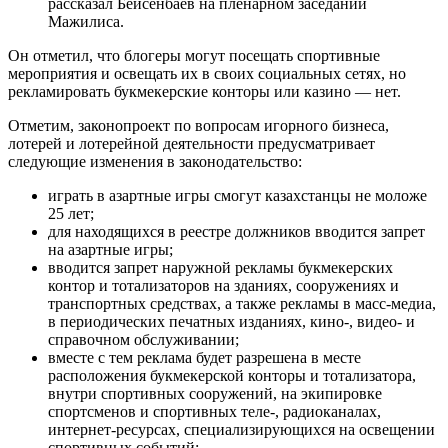
рассказал Бейсенбаев на пленарном заседании
Мажилиса.
Он отметил, что блогеры могут посещать спортивные
мероприятия и освещать их в своих социальных сетях, но
рекламировать букмекерские конторы или казино — нет.
Отметим, законопроект по вопросам игорного бизнеса,
лотерей и лотерейной деятельности предусматривает
следующие изменения в законодательство:
играть в азартные игры смогут казахстанцы не моложе
25 лет;
для находящихся в реестре должников вводится запрет
на азартные игры;
вводится запрет наружной рекламы букмекерских
контор и тотализаторов на зданиях, сооружениях и
транспортных средствах, а также рекламы в масс-медиа,
в периодических печатных изданиях, кино-, видео- и
справочном обслуживании;
вместе с тем реклама будет разрешена в месте
расположения букмекерской конторы и тотализатора,
внутри спортивных сооружений, на экипировке
спортсменов и спортивных теле-, радиоканалах,
интернет-ресурсах, специализирующихся на освещении
спортивных событий;