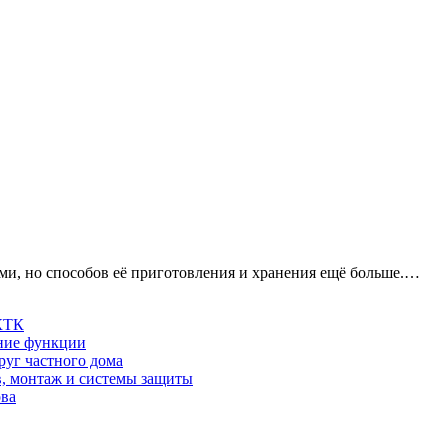
ми, но способов её приготовления и хранения ещё больше.…
 КТК
шние функции
руг частного дома
в, монтаж и системы защиты
ова