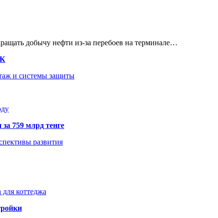
кращать добычу нефти из-за перебоев на терминале…
ТК
нтаж и системы защиты
оду
 за 759 млрд тенге
рспективы развития
 для коттеджа
тройки