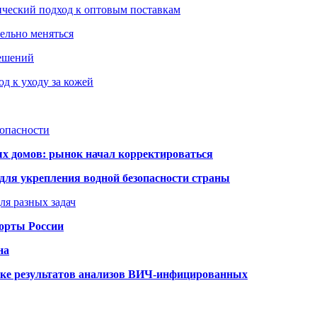
ический подход к оптовым поставкам
тельно меняться
решений
д к уходу за кожей
зопасности
ых домов: рынок начал корректироваться
для укрепления водной безопасности страны
ля разных задач
порты России
на
ке результатов анализов ВИЧ-инфицированных