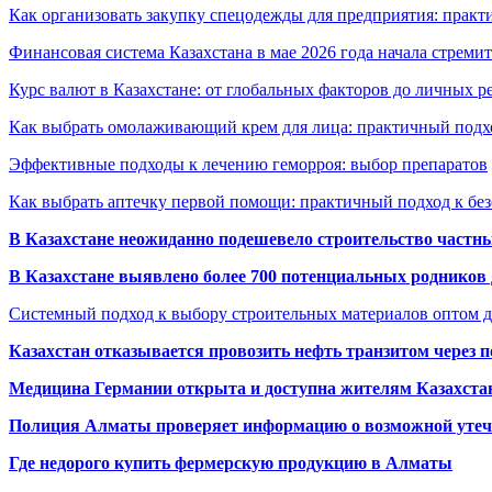
Как организовать закупку спецодежды для предприятия: практ
Финансовая система Казахстана в мае 2026 года начала стреми
Курс валют в Казахстане: от глобальных факторов до личных 
Как выбрать омолаживающий крем для лица: практичный подхо
Эффективные подходы к лечению геморроя: выбор препаратов
Как выбрать аптечку первой помощи: практичный подход к бе
В Казахстане неожиданно подешевело строительство частн
В Казахстане выявлено более 700 потенциальных родников 
Системный подход к выбору строительных материалов оптом д
Казахстан отказывается провозить нефть транзитом через 
Медицина Германии открыта и доступна жителям Казахста
Полиция Алматы проверяет информацию о возможной утеч
Где недорого купить фермерскую продукцию в Алматы