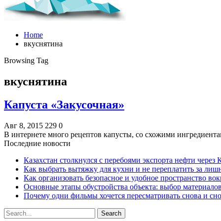
Home
вкуснятина
Browsing Tag
вкуснятина
Капуста «Закусочная»
Авг 8, 2015
229
0
В интернете много рецептов капусты, со схожими ингредиента
Последние новости
Казахстан столкнулся с перебоями экспорта нефти через
Как выбрать вытяжку для кухни и не переплатить за ли
Как организовать безопасное и удобное пространство вок
Основные этапы обустройства объекта: выбор материало
Почему одни фильмы хочется пересматривать снова и сн