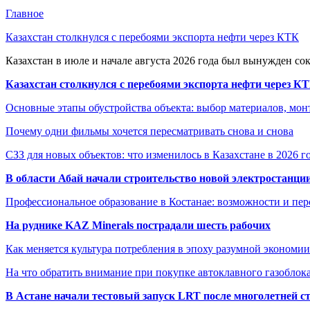
Главное
Казахстан столкнулся с перебоями экспорта нефти через КТК
Казахстан в июле и начале августа 2026 года был вынужден со
Казахстан столкнулся с перебоями экспорта нефти через К
Основные этапы обустройства объекта: выбор материалов, мо
Почему одни фильмы хочется пересматривать снова и снова
СЗЗ для новых объектов: что изменилось в Казахстане в 2026 г
В области Абай начали строительство новой электростанции
Профессиональное образование в Костанае: возможности и пе
На руднике KAZ Minerals пострадали шесть рабочих
Как меняется культура потребления в эпоху разумной экономии
На что обратить внимание при покупке автоклавного газоблока
В Астане начали тестовый запуск LRT после многолетней с