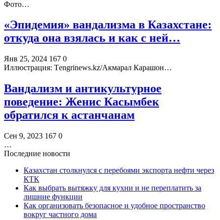
Фото…
«Эпидемия» вандализма в Казахстане:
откуда она взялась и как с ней…
Янв 25, 2024
167
0
Иллюстрация: Тengrinews.kz/Акмарал Карашон…
Вандализм и антикультурное
поведение: Женис Касымбек
обратился к астанчанам
Сен 9, 2023
167
0
…
Последние новости
Казахстан столкнулся с перебоями экспорта нефти через
КТК
Как выбрать вытяжку для кухни и не переплатить за
лишние функции
Как организовать безопасное и удобное пространство
вокруг частного дома