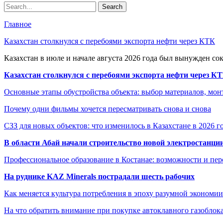
Главное
Казахстан столкнулся с перебоями экспорта нефти через КТК
Казахстан в июле и начале августа 2026 года был вынужден со
Казахстан столкнулся с перебоями экспорта нефти через К
Основные этапы обустройства объекта: выбор материалов, мо
Почему одни фильмы хочется пересматривать снова и снова
СЗЗ для новых объектов: что изменилось в Казахстане в 2026 г
В области Абай начали строительство новой электростанции
Профессиональное образование в Костанае: возможности и пе
На руднике KAZ Minerals пострадали шесть рабочих
Как меняется культура потребления в эпоху разумной экономии
На что обратить внимание при покупке автоклавного газоблока