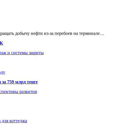
кращать добычу нефти из-за перебоев на терминале…
ТК
нтаж и системы защиты
оду
 за 759 млрд тенге
рспективы развития
 для коттеджа