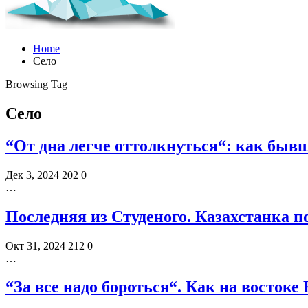
Home
Село
Browsing Tag
Село
“От дна легче оттолкнуться“: как быв
Дек 3, 2024
202
0
…
Последняя из Студеного. Казахстанка по
Окт 31, 2024
212
0
…
“За все надо бороться“. Как на востоке