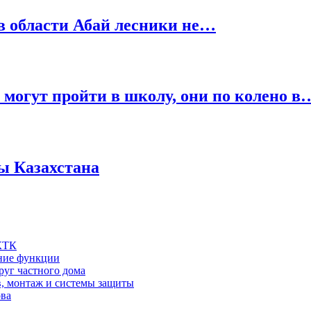
 в области Абай лесники не…
е могут пройти в школу, они по колено в
ты Казахстана
 КТК
шние функции
руг частного дома
в, монтаж и системы защиты
ова