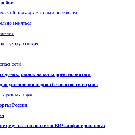
тройки
ический подход к оптовым поставкам
тельно меняться
решений
д к уходу за кожей
зопасности
ых домов: рынок начал корректироваться
для укрепления водной безопасности страны
ля разных задач
порты России
на
ке результатов анализов ВИЧ-инфицированных