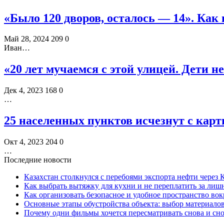
«Было 120 дворов, осталось — 14». Как
Май 28, 2024
209
0
Иван…
«20 лет мучаемся с этой улицей. Дети н
Дек 4, 2023
168
0
…
25 населенных пунктов исчезнут с кар
Окт 4, 2023
204
0
…
Последние новости
Казахстан столкнулся с перебоями экспорта нефти через
Как выбрать вытяжку для кухни и не переплатить за ли
Как организовать безопасное и удобное пространство вок
Основные этапы обустройства объекта: выбор материало
Почему одни фильмы хочется пересматривать снова и сн