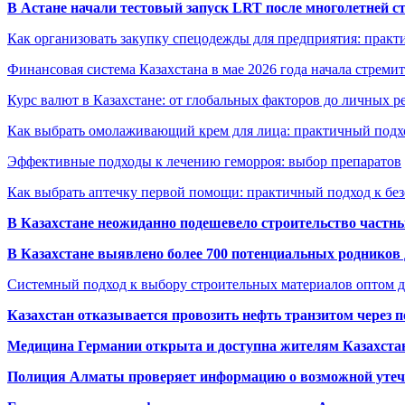
В Астане начали тестовый запуск LRT после многолетней с
Как организовать закупку спецодежды для предприятия: практ
Финансовая система Казахстана в мае 2026 года начала стреми
Курс валют в Казахстане: от глобальных факторов до личных 
Как выбрать омолаживающий крем для лица: практичный подхо
Эффективные подходы к лечению геморроя: выбор препаратов
Как выбрать аптечку первой помощи: практичный подход к бе
В Казахстане неожиданно подешевело строительство частн
В Казахстане выявлено более 700 потенциальных родников 
Системный подход к выбору строительных материалов оптом д
Казахстан отказывается провозить нефть транзитом через 
Медицина Германии открыта и доступна жителям Казахста
Полиция Алматы проверяет информацию о возможной утеч