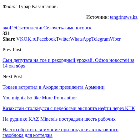
Фото:
Турар Казангапов.
Источник:
tengrinews.kz
вко
ГЭС
затопление
Село
усть-каменогорск
331
Share
VK
OK.ru
Facebook
Twitter
WhatsApp
Telegram
Viber
Prev Post
Сын депутата на тое и рекордный урожай. Обзор новостей за
14 октября
Next Post
Токаев встретил в Акорде президента Армении
You might also like
More from author
Казахстан столкнулся с перебоями экспорта нефти через КТК
На руднике KAZ Minerals пострадали шесть рабочих
На что обратить внимание при покупке автоклавного
газоблока для коттеджа