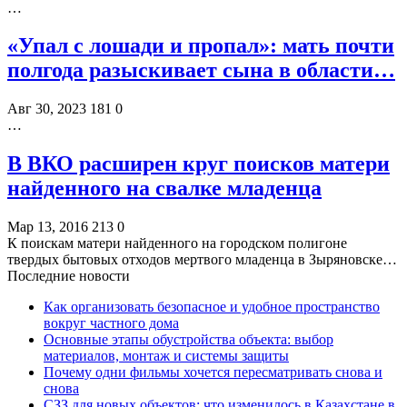
…
«Упал с лошади и пропал»: мать почти
полгода разыскивает сына в области…
Авг 30, 2023
181
0
…
В ВКО расширен круг поисков матери
найденного на свалке младенца
Мар 13, 2016
213
0
К поискам матери найденного на городском полигоне
твердых бытовых отходов мертвого младенца в Зыряновске…
Последние новости
Как организовать безопасное и удобное пространство
вокруг частного дома
Основные этапы обустройства объекта: выбор
материалов, монтаж и системы защиты
Почему одни фильмы хочется пересматривать снова и
снова
СЗЗ для новых объектов: что изменилось в Казахстане в