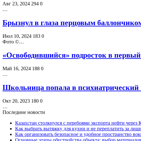
Авг 23, 2024
294
0
…
Брызнул в глаза перцовым баллончиком
Июл 10, 2024
183
0
Фото ©️…
«Освободившийся» подросток в первый
Май 16, 2024
188
0
…
Школьница попала в психиатрический 
Окт 20, 2023
180
0
…
Последние новости
Казахстан столкнулся с перебоями экспорта нефти через
Как выбрать вытяжку для кухни и не переплатить за ли
Как организовать безопасное и удобное пространство вок
Основные этапы обустройства объекта: выбор материало