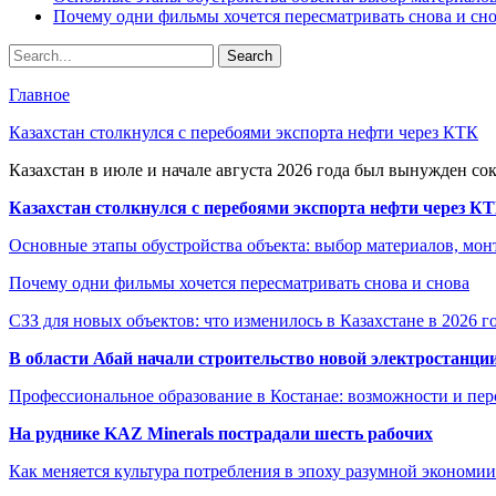
Почему одни фильмы хочется пересматривать снова и сн
Главное
Казахстан столкнулся с перебоями экспорта нефти через КТК
Казахстан в июле и начале августа 2026 года был вынужден со
Казахстан столкнулся с перебоями экспорта нефти через К
Основные этапы обустройства объекта: выбор материалов, мо
Почему одни фильмы хочется пересматривать снова и снова
СЗЗ для новых объектов: что изменилось в Казахстане в 2026 г
В области Абай начали строительство новой электростанции
Профессиональное образование в Костанае: возможности и пе
На руднике KAZ Minerals пострадали шесть рабочих
Как меняется культура потребления в эпоху разумной экономии