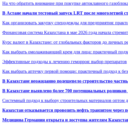
На что обратить внимание при покупке автоклавного газоблока
В Астане начали тестовый запуск LRT после многолетней с
Как организовать закупку спецодежды для предприятия: практ
Финансовая система Казахстана в мае 2026 года начала стреми
Курс валют в Казахстане: от глобальных факторов до личных 
Как выбрать омолаживающий крем для лица: практичный подхо
Эффективные подходы к лечению геморроя: выбор препаратов
Как выбрать аптечку первой помощи: практичный подход к бе
В Казахстане неожиданно подешевело строительство частн
В Казахстане выявлено более 700 потенциальных родников 
Системный подход к выбору строительных материалов оптом д
Казахстан отказывается провозить нефть транзитом через 
Медицина Германии открыта и доступна жителям Казахста