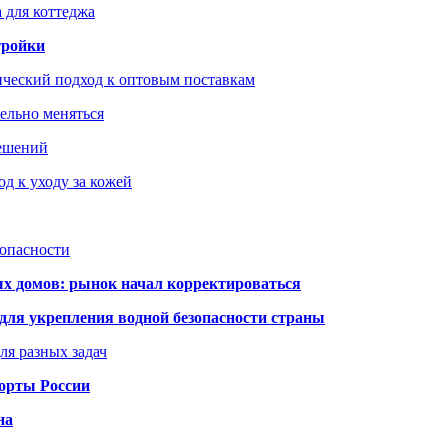
 для коттеджа
тройки
ический подход к оптовым поставкам
тельно меняться
решений
д к уходу за кожей
зопасности
ых домов: рынок начал корректироваться
для укрепления водной безопасности страны
ля разных задач
порты России
на