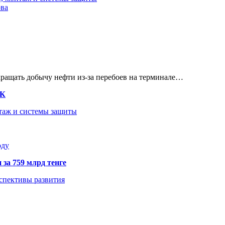
ова
кращать добычу нефти из-за перебоев на терминале…
ТК
нтаж и системы защиты
оду
 за 759 млрд тенге
рспективы развития