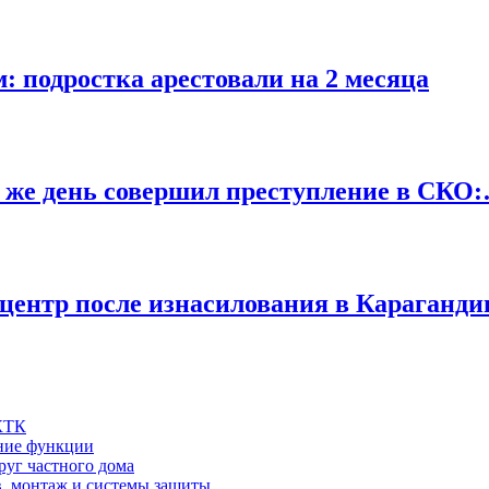
: подростка арестовали на 2 месяца
 же день совершил преступление в СКО
центр после изнасилования в Караганд
 КТК
шние функции
руг частного дома
в, монтаж и системы защиты