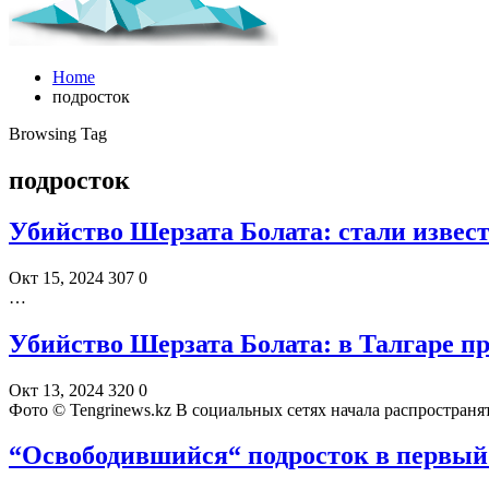
Home
подросток
Browsing Tag
подросток
Убийство Шерзата Болата: стали изве
Окт 15, 2024
307
0
…
Убийство Шерзата Болата: в Талгаре 
Окт 13, 2024
320
0
Фото ©️ Tengrinews.kz В социальных сетях начала распростра
“Освободившийся“ подросток в первый 