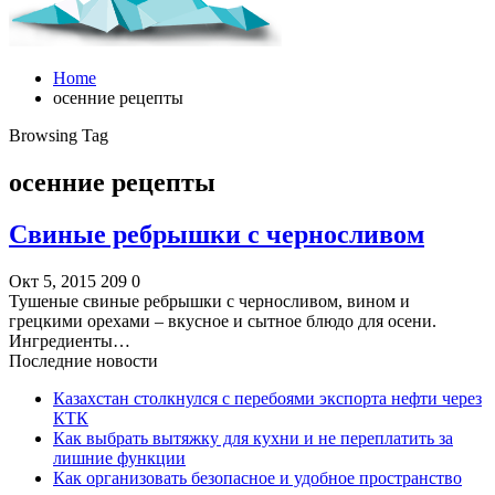
Home
осенние рецепты
Browsing Tag
осенние рецепты
Свиные ребрышки с черносливом
Окт 5, 2015
209
0
Тушеные свиные ребрышки с черносливом, вином и
грецкими орехами – вкусное и сытное блюдо для осени.
Ингредиенты…
Последние новости
Казахстан столкнулся с перебоями экспорта нефти через
КТК
Как выбрать вытяжку для кухни и не переплатить за
лишние функции
Как организовать безопасное и удобное пространство