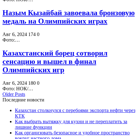
Назым Кызайбай завоевала бронзовую
медаль на Олимпийских играх
Авг 6, 2024
174
0
Фото:…
Казахстанский борец сотворил
сенсацию и вышел в финал
Олимпийских игр
Авг 6, 2024
180
0
Фото: НОК/…
Older Posts
Последние новости
Казахстан столкнулся с перебоями экспорта нефти через
КТК
Как выбрать вытяжку для кухни и не переплатить за
лишние функции
Как организовать безопасное и удобное пространство
вокруг частного дома