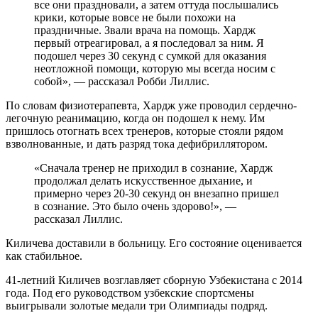
все они праздновали, а затем оттуда послышались
крики, которые вовсе не были похожи на
праздничные. Звали врача на помощь. Хардж
первый отреагировал, а я последовал за ним. Я
подошел через 30 секунд с сумкой для оказания
неотложной помощи, которую мы всегда носим с
собой», — рассказал Робби Лиллис.
По словам физиотерапевта, Хардж уже проводил сердечно-
легочную реанимацию, когда он подошел к нему. Им
пришлось отогнать всех тренеров, которые стояли рядом
взволнованные, и дать разряд тока дефибриллятором.
«Сначала тренер не приходил в сознание, Хардж
продолжал делать искусственное дыхание, и
примерно через 20-30 секунд он внезапно пришел
в сознание. Это было очень здорово!», —
рассказал Лиллис.
Киличева доставили в больницу. Его состояние оценивается
как стабильное.
41-летний Киличев возглавляет сборную Узбекистана с 2014
года. Под его руководством узбекские спортсмены
выигрывали золотые медали три Олимпиады подряд.