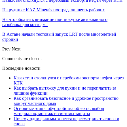
Казахстан столкнулся с перебоями экспорта нефти через КТК
На руднике KAZ Minerals пострадали шесть рабочих
На что обратить внимание при покупке автоклавного
газоблока для коттеджа
В Астане начали тестовый запуск LRT после многолетней
стройки
Prev
Next
Comments are closed.
Последние новости
Казахстан столкнулся с перебоями экспорта нефти через
КТК
Как выбрать вытяжку для кухни и не переплатить за
лишние функции
Как организовать безопасное и удобное пространство
вокруг частного дома
Основные этапы обустройства объекта: выбор
материалов, монтаж и системы защиты
Почему одни фильмы хочется пересматривать снова и
снова