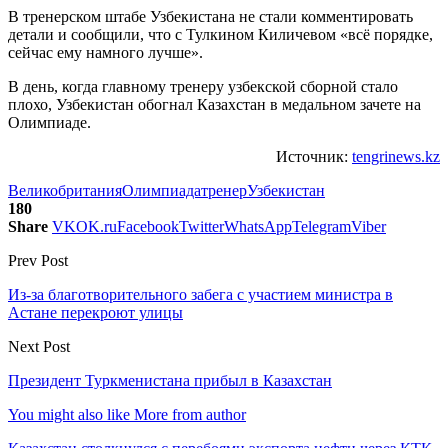
В тренерском штабе Узбекистана не стали комментировать
детали и сообщили, что с Тулкином Киличевом «всё порядке,
сейчас ему намного лучше».
В день, когда главному тренеру узбекской сборной стало
плохо, Узбекистан обогнал Казахстан в медальном зачете на
Олимпиаде.
Источник:
tengrinews.kz
Великобритания
Олимпиада
тренер
Узбекистан
180
Share
VK
OK.ru
Facebook
Twitter
WhatsApp
Telegram
Viber
Prev Post
Из-за благотворительного забега с участием министра в
Астане перекроют улицы
Next Post
Президент Туркменистана прибыл в Казахстан
You might also like
More from author