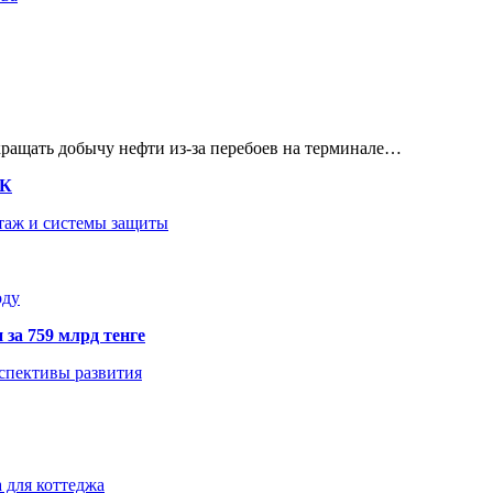
кращать добычу нефти из-за перебоев на терминале…
ТК
нтаж и системы защиты
оду
 за 759 млрд тенге
рспективы развития
 для коттеджа