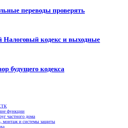
ильные переводы проверять
й Налоговый кодекс и выходные
зор будущего кодекса
 КТК
шние функции
руг частного дома
в, монтаж и системы защиты
ова