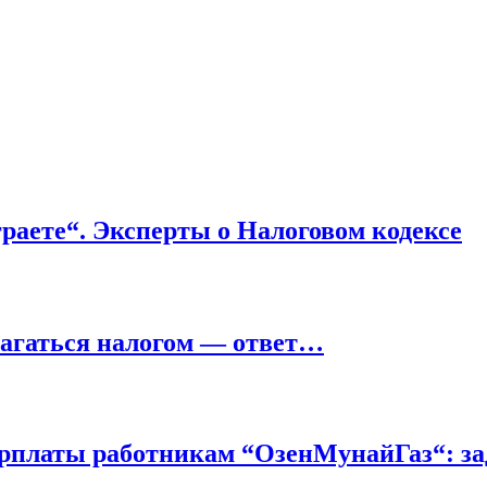
граете“. Эксперты о Налоговом кодексе
благаться налогом — ответ…
арплаты работникам “ОзенМунайГаз“: з