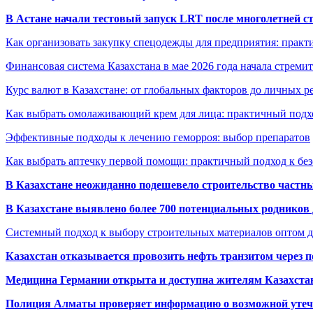
В Астане начали тестовый запуск LRT после многолетней с
Как организовать закупку спецодежды для предприятия: практ
Финансовая система Казахстана в мае 2026 года начала стреми
Курс валют в Казахстане: от глобальных факторов до личных 
Как выбрать омолаживающий крем для лица: практичный подхо
Эффективные подходы к лечению геморроя: выбор препаратов
Как выбрать аптечку первой помощи: практичный подход к бе
В Казахстане неожиданно подешевело строительство частн
В Казахстане выявлено более 700 потенциальных родников 
Системный подход к выбору строительных материалов оптом д
Казахстан отказывается провозить нефть транзитом через 
Медицина Германии открыта и доступна жителям Казахста
Полиция Алматы проверяет информацию о возможной утеч