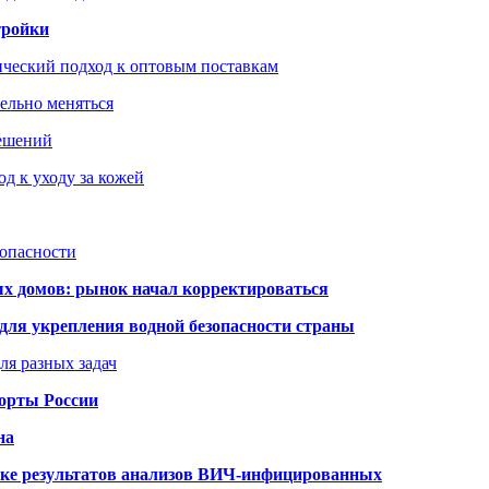
тройки
ический подход к оптовым поставкам
тельно меняться
решений
д к уходу за кожей
зопасности
ых домов: рынок начал корректироваться
для укрепления водной безопасности страны
ля разных задач
порты России
на
ке результатов анализов ВИЧ-инфицированных