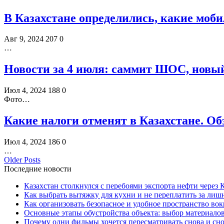
В Казахстане определились, какие моб
Авг 9, 2024
207
0
…
Новости за 4 июля: саммит ШОС, новы
Июл 4, 2024
188
0
Фото…
Какие налоги отменят в Казахстане. Об
Июл 4, 2024
186
0
…
Older Posts
Последние новости
Казахстан столкнулся с перебоями экспорта нефти через
Как выбрать вытяжку для кухни и не переплатить за ли
Как организовать безопасное и удобное пространство вок
Основные этапы обустройства объекта: выбор материало
Почему одни фильмы хочется пересматривать снова и сн