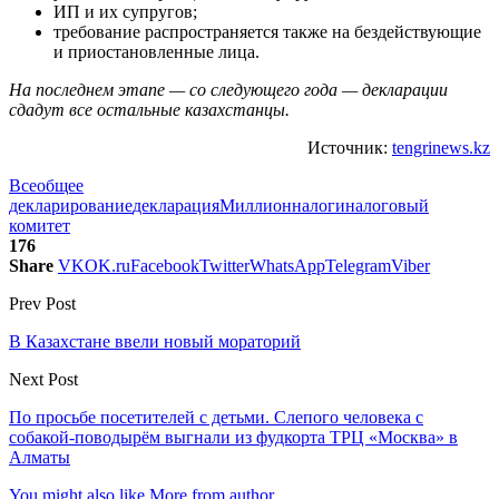
ИП и их супругов;
требование распространяется также на бездействующие
и приостановленные лица.
На последнем этапе — со следующего года — декларации
сдадут все остальные казахстанцы.
Источник:
tengrinews.kz
Всеобщее
декларирование
декларация
Миллион
налоги
налоговый
комитет
176
Share
VK
OK.ru
Facebook
Twitter
WhatsApp
Telegram
Viber
Prev Post
В Казахстане ввели новый мораторий
Next Post
По просьбе посетителей с детьми. Слепого человека с
собакой-поводырём выгнали из фудкорта ТРЦ «Москва» в
Алматы
You might also like
More from author