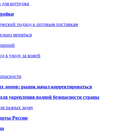
 для коттеджа
тройки
ический подход к оптовым поставкам
тельно меняться
решений
д к уходу за кожей
зопасности
ых домов: рынок начал корректироваться
для укрепления водной безопасности страны
ля разных задач
порты России
на