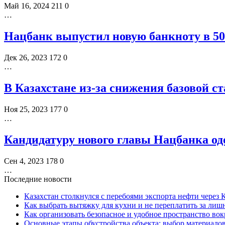
Май 16, 2024
211
0
…
Нацбанк выпустил новую банкноту в 50
Дек 26, 2023
172
0
…
В Казахстане из-за снижения базовой с
Ноя 25, 2023
177
0
…
Кандидатуру нового главы Нацбанка од
Сен 4, 2023
178
0
…
Последние новости
Казахстан столкнулся с перебоями экспорта нефти через
Как выбрать вытяжку для кухни и не переплатить за ли
Как организовать безопасное и удобное пространство вок
Основные этапы обустройства объекта: выбор материало