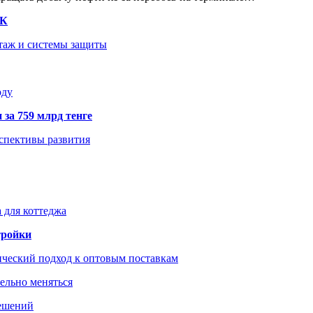
ТК
нтаж и системы защиты
оду
 за 759 млрд тенге
рспективы развития
 для коттеджа
тройки
ический подход к оптовым поставкам
тельно меняться
решений