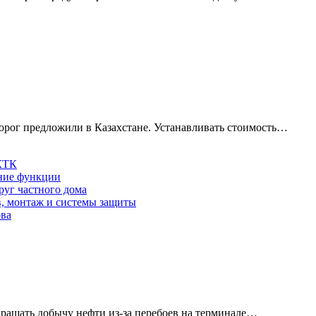
 дорог предложили в Казахстане. Устанавливать стоимость…
 КТК
шние функции
руг частного дома
в, монтаж и системы защиты
ова
кращать добычу нефти из-за перебоев на терминале…