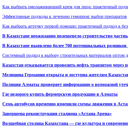
Как выбрать омолаживающий крем для лица: практичный подхо
Эффективные подходы к лечению геморроя: выбор препаратов
Как выбрать аптечку первой помощи: практичный подход к бе
В Казахстане неожиданно подешевело строительство частн
В Казахстане выявлено более 700 потенциальных родников 
Системный подход к выбору строительных материалов оптом д
Казахстан отказывается провозить нефть транзитом через 
Медицина Германии открыта и доступна жителям Казахста
Полиция Алматы проверяет информацию о возможной утеч
Где недорого купить фермерскую продукцию в Алматы
Семь автобусов временно изменили схемы движения в Аста
Завершена реконструкция стадиона «Астана Арена»
Волшебная столица Казахстана — где культура и современн