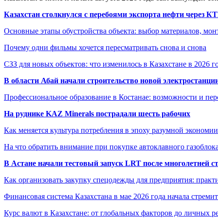
Казахстан столкнулся с перебоями экспорта нефти через К
Основные этапы обустройства объекта: выбор материалов, мо
Почему одни фильмы хочется пересматривать снова и снова
СЗЗ для новых объектов: что изменилось в Казахстане в 2026 г
В области Абай начали строительство новой электростанции
Профессиональное образование в Костанае: возможности и пе
На руднике KAZ Minerals пострадали шесть рабочих
Как меняется культура потребления в эпоху разумной экономии
На что обратить внимание при покупке автоклавного газоблока
В Астане начали тестовый запуск LRT после многолетней с
Как организовать закупку спецодежды для предприятия: практ
Финансовая система Казахстана в мае 2026 года начала стреми
Курс валют в Казахстане: от глобальных факторов до личных 