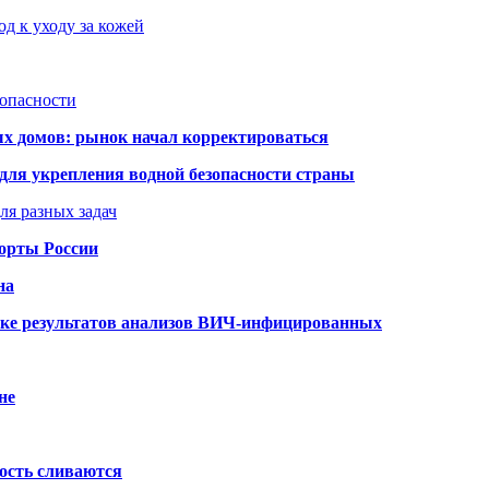
д к уходу за кожей
зопасности
ых домов: рынок начал корректироваться
для укрепления водной безопасности страны
ля разных задач
порты России
на
ке результатов анализов ВИЧ-инфицированных
не
ость сливаются