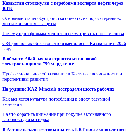
Казахстан столкнулся с перебоями экспорта нефти через
КТК
Основные этапы обустройства объекта: выбор материалов,
монтаж и системы защиты
Почему одни фильмы хочется пересматривать снова и снова
СЗЗ для новых объектов: что изменилось в Казахстане в 2026
году
В области Абай начали строительство новой
электростанции за 759 млрд тенге
Профессиональное образование в Костанае: возможности и
перспективы развития
На руднике KAZ Minerals пострадали шесть рабочих
Как меняется культура потребления в эпоху разумной
экономии
На что обратить внимание при покупке автоклавного
газоблока для коттеджа
В Астане начали тестовый запуск LRT после многолетней