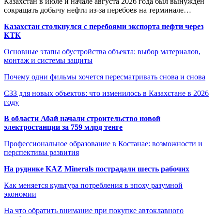
Казахстан в июле и начале августа 2026 года был вынужден
сокращать добычу нефти из-за перебоев на терминале…
Казахстан столкнулся с перебоями экспорта нефти через
КТК
Основные этапы обустройства объекта: выбор материалов,
монтаж и системы защиты
Почему одни фильмы хочется пересматривать снова и снова
СЗЗ для новых объектов: что изменилось в Казахстане в 2026
году
В области Абай начали строительство новой
электростанции за 759 млрд тенге
Профессиональное образование в Костанае: возможности и
перспективы развития
На руднике KAZ Minerals пострадали шесть рабочих
Как меняется культура потребления в эпоху разумной
экономии
На что обратить внимание при покупке автоклавного