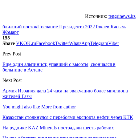
Источник:
tengrinews.kz
ближний восток
Послание Президента 2022
Токаев Касым-
Жомарт
155
Share
VK
OK.ru
Facebook
Twitter
WhatsApp
Telegram
Viber
Prev Post
Еще один альпинист, упавший с высоты, скончался в
больнице в Астане
Next Post
Армия Израиля дала 24 часа на эвакуацию более миллиона
жителей Газы
You might also like
More from author
Казахстан столкнулся с перебоями экспорта нефти через КТК
На руднике KAZ Minerals пострадали шесть рабочих