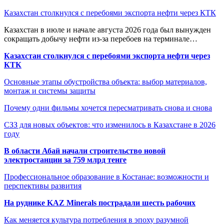
Казахстан столкнулся с перебоями экспорта нефти через КТК
Казахстан в июле и начале августа 2026 года был вынужден
сокращать добычу нефти из-за перебоев на терминале…
Казахстан столкнулся с перебоями экспорта нефти через
КТК
Основные этапы обустройства объекта: выбор материалов,
монтаж и системы защиты
Почему одни фильмы хочется пересматривать снова и снова
СЗЗ для новых объектов: что изменилось в Казахстане в 2026
году
В области Абай начали строительство новой
электростанции за 759 млрд тенге
Профессиональное образование в Костанае: возможности и
перспективы развития
На руднике KAZ Minerals пострадали шесть рабочих
Как меняется культура потребления в эпоху разумной