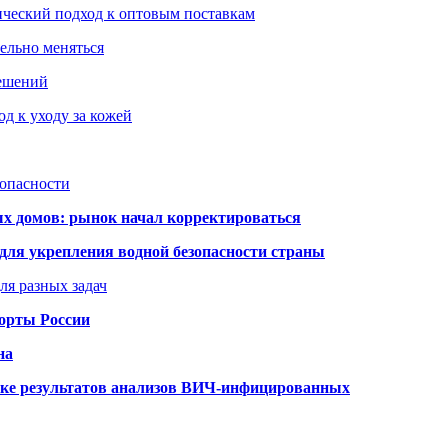
ический подход к оптовым поставкам
тельно меняться
решений
д к уходу за кожей
зопасности
ых домов: рынок начал корректироваться
для укрепления водной безопасности страны
ля разных задач
порты России
на
ке результатов анализов ВИЧ-инфицированных