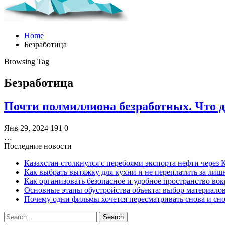
Home
Безработица
Browsing Tag
Безработица
Почти полмиллиона безработных. Что де
Янв 29, 2024
191
0
…
Последние новости
Казахстан столкнулся с перебоями экспорта нефти через
Как выбрать вытяжку для кухни и не переплатить за ли
Как организовать безопасное и удобное пространство вок
Основные этапы обустройства объекта: выбор материало
Почему одни фильмы хочется пересматривать снова и сн