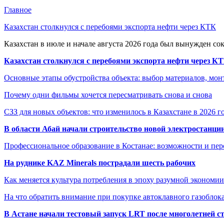
Главное
Казахстан столкнулся с перебоями экспорта нефти через КТК
Казахстан в июле и начале августа 2026 года был вынужден со
Казахстан столкнулся с перебоями экспорта нефти через К
Основные этапы обустройства объекта: выбор материалов, мо
Почему одни фильмы хочется пересматривать снова и снова
СЗЗ для новых объектов: что изменилось в Казахстане в 2026 г
В области Абай начали строительство новой электростанции
Профессиональное образование в Костанае: возможности и пе
На руднике KAZ Minerals пострадали шесть рабочих
Как меняется культура потребления в эпоху разумной экономии
На что обратить внимание при покупке автоклавного газоблока
В Астане начали тестовый запуск LRT после многолетней с