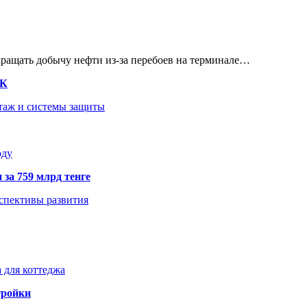
кращать добычу нефти из-за перебоев на терминале…
ТК
нтаж и системы защиты
оду
 за 759 млрд тенге
рспективы развития
 для коттеджа
тройки