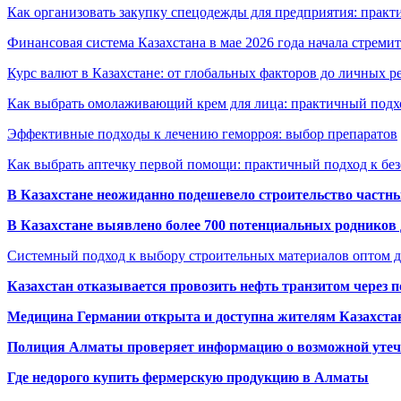
Как организовать закупку спецодежды для предприятия: практ
Финансовая система Казахстана в мае 2026 года начала стреми
Курс валют в Казахстане: от глобальных факторов до личных 
Как выбрать омолаживающий крем для лица: практичный подхо
Эффективные подходы к лечению геморроя: выбор препаратов
Как выбрать аптечку первой помощи: практичный подход к бе
В Казахстане неожиданно подешевело строительство частн
В Казахстане выявлено более 700 потенциальных родников 
Системный подход к выбору строительных материалов оптом д
Казахстан отказывается провозить нефть транзитом через 
Медицина Германии открыта и доступна жителям Казахста
Полиция Алматы проверяет информацию о возможной утеч
Где недорого купить фермерскую продукцию в Алматы