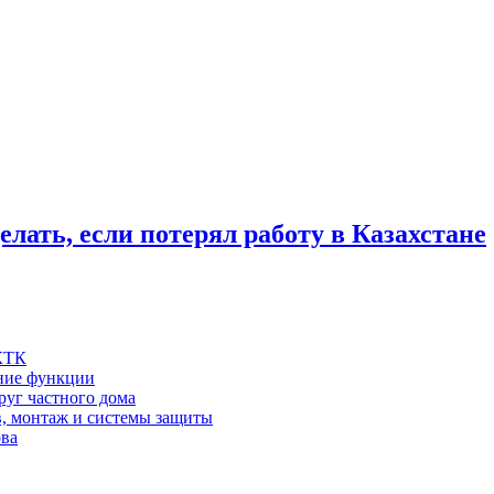
лать, если потерял работу в Казахстане
 КТК
шние функции
руг частного дома
в, монтаж и системы защиты
ова