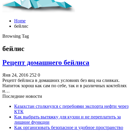
Home
бейлис
Browsing Tag
бейлис
Рецепт домашнего бейлиса
Янв 24, 2016
252
0
Рецепт бейлиса в домашних условиях без яиц на сливках.
Напиток хорош как сам по себе, так и в различных коктейлях
и…
Последние новости
Казахстан столкнулся с перебоями экспорта нефти через
КТК
Как выбрать вытяжку для кухни и не переплатить за
лишние функции
Как организовать безопасное и удобное пространство