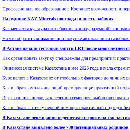
Профессиональное образование в Костанае: возможности и пе
На руднике KAZ Minerals пострадали шесть рабочих
Как меняется культура потребления в эпоху разумной экономии
На что обратить внимание при покупке автоклавного газоблока
В Астане начали тестовый запуск LRT после многолетней с
Как организовать закупку спецодежды для предприятия: практ
Финансовая система Казахстана в мае 2026 года начала стреми
Курс валют в Казахстане: от глобальных факторов до личных 
Как выбрать омолаживающий крем для лица: практичный подхо
Эффективные подходы к лечению геморроя: выбор препаратов
Как выбрать аптечку первой помощи: практичный подход к бе
В Казахстане неожиданно подешевело строительство частн
В Казахстане выявлено более 700 потенциальных родников 