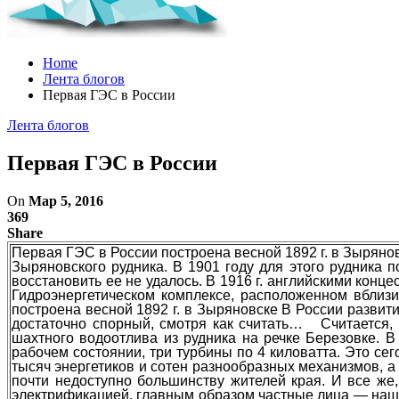
Home
Лента блогов
Первая ГЭС в России
Лента блогов
Первая ГЭС в России
On
Мар 5, 2016
369
Share
Первая ГЭС в России построена весной 1892 г. в Зыряно
Зыряновского рудника. В 1901 году для этого рудника 
восстановить ее не удалось. В 1916 г. английскими кон
Гидроэнергетическом комплексе, расположенном вбл
построена весной 1892 г. в Зыряновске В России развит
достаточно спорный, смотря как считать… Считается, 
шахтного водоотлива из рудника на речке Березовке. 
рабочем состоянии, три турбины по 4 киловатта. Это се
тысяч энергетиков и сотен разнообразных механизмов, а
почти недоступно большинству жителей края. И все же
электрификацией, главным образом частные лица — наши