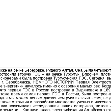
вске на речке Березовке, Рудного Алтая. Она была четырех
построили вторую ГЭС – на речке Турсугун. Впрочем, пло
цессионерами была построена Тургусунская ГЭС. Сегодня, 
изи г. Серебрянска. НЕМНОГО ИСТОРИИ Первая Электр
ие энергетики началось именно с освоения малых рек. Ког
что первая ГЭС в России построена в Зыряновске в 189
В тоже время самая первая ГЭС в России, была построена
годня мы можем легким движением руки включить свет, не д
 также открытия и разработки множества ученых и инженеро
, как показывают исследования наших историков, жители 
 земляки. Как начиналась электрификация Алтайского кра