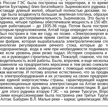
 в России ГЭС была построена на территории, в то врем
приток Бухтармы) близ богатейшего Зыряновского рудника
стакаде длиный желоб, обшитый полностью досками, по 
, где была воздвигнута большая земляная плотина, образ
сторическая достопримечательность Зыряновска. Это была 
удника, четыре турбины обеспечивали мощность в 150 кВт.
ция работавшая – до 1935-36 года. Потом была построе
которым предположениям, Алтай тогда опередил не только ро
ыл построен в том же году, но позже. «Электроэнергия 
почки залили ровным ярким светом заводские корпуса,
сии фабрик, которая вырабатывала электролитическим сп
хнологии регулирования речного стока, которые до т
водохранилище, вода в нем при необходимости поднимала
аже если уровень реки резко падал. История сохранила и
, но и руководил строительством. Пожалуй, главное, что 
одительность всей работы. Было, впрочем, и еще нескольк
 заменяли на предприятиях керосинки и тем резко снижал
вар лицом в магазине, освещенном с помощью новомодного
 как магнитом. И потому вполне естественно, что за про
о электрооборудования и их установку на своих предприят
нию единой энергосистемы страны, гарантирующей надеж
дореволюционные времена электростанции на Алтае возво
можно, какую-то роль здесь играли и госинвестиции. В д
 для этого рудника вторую ГЭС – на речке Турсугун. Впр
ийскими концессионерами была построена уже третья Тур
Алтае. Бабурин В.Л. Малые реки – каркас цивилизации. /Ма