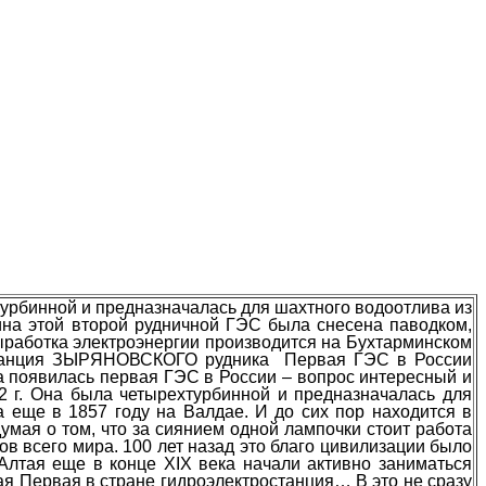
турбинной и предназначалась для шахтного водоотлива из
тина этой второй рудничной ГЭС была снесена паводком,
выработка электроэнергии производится на Бухтарминском
останция ЗЫРЯНОВСКОГО рудника Первая ГЭС в России
да появилась первая ГЭС в России – вопрос интересный и
2 г. Она была четырехтурбинной и предназначалась для
 еще в 1857 году на Валдае. И до сих пор находится в
умая о том, что за сиянием одной лампочки стоит работа
в всего мира. 100 лет назад это благо цивилизации было
Алтая еще в конце XIX века начали активно заниматься
я Первая в стране гидроэлектростанция… В это не сразу