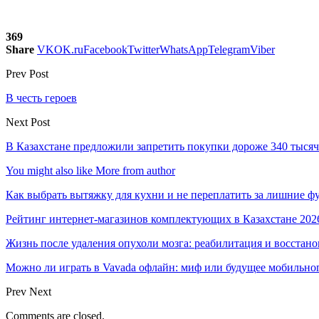
369
Share
VK
OK.ru
Facebook
Twitter
WhatsApp
Telegram
Viber
Prev Post
В честь героев
Next Post
В Казахстане предложили запретить покупки дороже 340 тысяч 
You might also like
More from author
Как выбрать вытяжку для кухни и не переплатить за лишние 
Рейтинг интернет-магазинов комплектующих в Казахстане 202
Жизнь после удаления опухоли мозга: реабилитация и восстан
Можно ли играть в Vavada офлайн: миф или будущее мобильно
Prev
Next
Comments are closed.