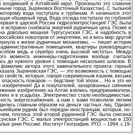
я входившей в Алтайский округ. Произошло это славное
 (ныне город Зыряновск Восточный Казахстан). С тыльной
которому вода поступала к турбинам. А начинался этот
ующая обширный пруд. Вода отсюда поступала по глубокой
первая в царской России гидроэлектростанция! ГЭС была
 и исправно снабжала энергией рудничные цеха. Позже в
на довольно мощная Тургусунская ГЭС, и надобность в
ссийских новаторов от энергетики, но и весь мир: другой
вернула к жизни рудничные механизмы, — пишет историк
 административные помещения, квартиры руководящего
особом медь и серебро очень высокой чистоты». Между
ого момента инженеры-гидротехники вообще считали
сь до нужного уровня с помощью нескольких шлюзов. В
 фамилию автора этого замечательного проекта: горный
показала Зыряновская ГЭС, — это возможность с помощью
о свойств, которые, говоря современным языком, весьма
и опасность пожаров — бедствие той эпохи… Но и это не
 изобретения! Да и покупателей, зачарованных сиянием
движение изобретения на Алтае взялись предприниматели,
иях и в усадьбах. Электричество стало необходимостью.
ность энергоснабжения, а нам с вами позволили легким
дились главным образом на деньги частных лиц. Однако
альнейшем рудник был передан иностранцам, которые, по-
очем, плотина этой второй рудничной ГЭС была снесена
гусунская ГЭС. С малых электростанций мощностью в 150
лые реки России/. Институт Географии, РГО. – 1994. с.19-