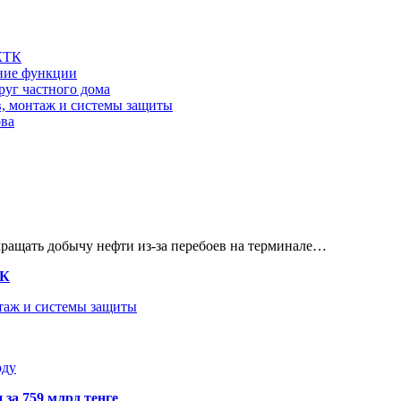
 КТК
шние функции
руг частного дома
в, монтаж и системы защиты
ова
кращать добычу нефти из-за перебоев на терминале…
ТК
нтаж и системы защиты
оду
 за 759 млрд тенге