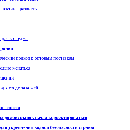
рспективы развития
 для коттеджа
тройки
ический подход к оптовым поставкам
тельно меняться
решений
д к уходу за кожей
зопасности
ых домов: рынок начал корректироваться
для укрепления водной безопасности страны