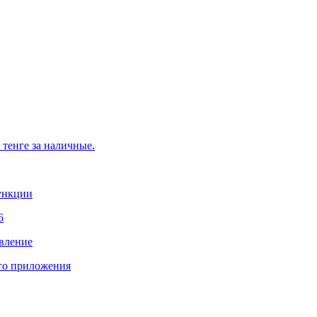
тенге за наличные.
функции
6
овление
го приложения