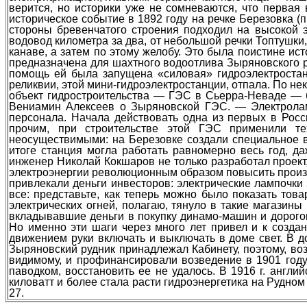
верится, но историки уже не сомневаются, что первая
историческое событие в 1892 году на речке Березовка (
стороны бревенчатого строения подходил на высокой э
водовод километра за два, от небольшой речки Топтушки
канаве, а затем по этому желобу. Это была поистине и
предназначена для шахтного водоотлива Зыряновского р
помощь ей была запущена «силовая» гидроэлектростан
реликвии, этой мини-гидроэлектростанции, отпала. По не
объект гидростроительства — ГЭС в Сьерра-Неваде — б
Вениамин Алексеев о Зыряновской ГЭС. — Электролам
персонала. Начала действовать одна из первых в Рос
прочим, при строительстве этой ГЭС применили те
неосуществимыми: на Березовке создали специальное 
итоге станция могла работать равномерно весь год, д
инженер Николай Кокшаров не только разработал проект
электроэнергии революционным образом повысить произв
привлекали деньги инвесторов: электрические лампочки
все: представьте, как теперь можно было показать то
электрических огней, полагаю, тянуло в такие магазины
вкладывавшие деньги в покупку динамо-машин и дорогог
Но именно эти шаги через много лет привел и к созда
движением руки включать и выключать в доме свет. В 
Зыряновский рудник принадлежал Кабинету, поэтому, воз
видимому, и профинансировали возведение в 1901 году
паводком, восстановить ее не удалось. В 1916 г. англ
киловатт и более стала расти гидроэнергетика на Рудном 
27.