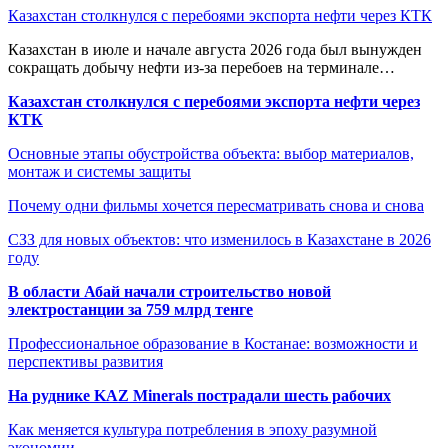
Казахстан столкнулся с перебоями экспорта нефти через КТК
Казахстан в июле и начале августа 2026 года был вынужден
сокращать добычу нефти из-за перебоев на терминале…
Казахстан столкнулся с перебоями экспорта нефти через
КТК
Основные этапы обустройства объекта: выбор материалов,
монтаж и системы защиты
Почему одни фильмы хочется пересматривать снова и снова
СЗЗ для новых объектов: что изменилось в Казахстане в 2026
году
В области Абай начали строительство новой
электростанции за 759 млрд тенге
Профессиональное образование в Костанае: возможности и
перспективы развития
На руднике KAZ Minerals пострадали шесть рабочих
Как меняется культура потребления в эпоху разумной
экономии