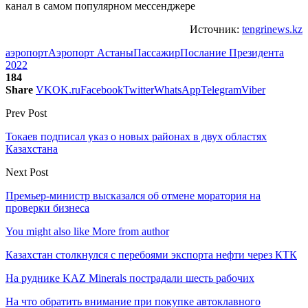
канал в самом популярном мессенджере
Источник:
tengrinews.kz
аэропорт
Аэропорт Астаны
Пассажир
Послание Президента
2022
184
Share
VK
OK.ru
Facebook
Twitter
WhatsApp
Telegram
Viber
Prev Post
Токаев подписал указ о новых районах в двух областях
Казахстана
Next Post
Премьер-министр высказался об отмене моратория на
проверки бизнеса
You might also like
More from author
Казахстан столкнулся с перебоями экспорта нефти через КТК
На руднике KAZ Minerals пострадали шесть рабочих
На что обратить внимание при покупке автоклавного