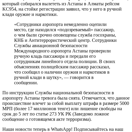
который собирался вылететь из Астаны в Алматы рейсом
KС954, на стойке регистрации заявил, что у него в ручной
клади оружие и наркотики.
«Сотрудники аэропорта немедленно оцепили
место, где находился «подозреваемый» пассажир,
о чем были срочно оповещены служба госохраны,
КНБ и Антитеррористический центр. Сотрудники
Службы авиационной безопасности
Международного аэропорта Астаны проверили
ручную кладь пассажира и передали его
сотрудникам линейного отдела полиции. В своих
объяснениях полицейским пассажир рассказал,
что сообщил о наличии оружия и наркотиков в
ручной клади в шутку», — говорится в
сообщении.
По инструкции Службы национальной безопасности в
аэропорту Астаны тревога была снята. Отмечается, что данное
происшествие влечет за собой выплату штрафа в размере 5000
МРП (более 17 миллионов тенге) или лишение свободы на
срок до 5 лет по статье 273 УК РК (Заведомо ложное
сообщение о готовящемся акте терроризма).
Наши новости теперь в WhatsApp! Подписывайтесь на наш