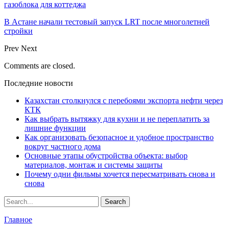
газоблока для коттеджа
В Астане начали тестовый запуск LRT после многолетней
стройки
Prev
Next
Comments are closed.
Последние новости
Казахстан столкнулся с перебоями экспорта нефти через
КТК
Как выбрать вытяжку для кухни и не переплатить за
лишние функции
Как организовать безопасное и удобное пространство
вокруг частного дома
Основные этапы обустройства объекта: выбор
материалов, монтаж и системы защиты
Почему одни фильмы хочется пересматривать снова и
снова
Главное