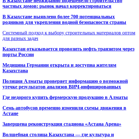
В Казахстане неожиданно подешевело строительство
частных домов: рынок начал корректироваться
В Казахстане выявлено более 700 потенциальных
родников для укрепления водной безопасности страны
Системный подход к выбору строительных материалов оптом
для разных задач
Казахстан отказывается провозить нефть транзитом через
порты России
Медицина Германии открыта и доступна жителям
Казахстана
Полиция Алматы проверяет информацию о возможной
утечке результатов анализов ВИЧ-инфицированных
Где недорого купить фермерскую продукцию в Алматы
Семь автобусов временно изменили схемы движения в
Астане
Завершена реконструкция стадиона «Астана Арена»
Волшебная столица Казахстана — где культура и