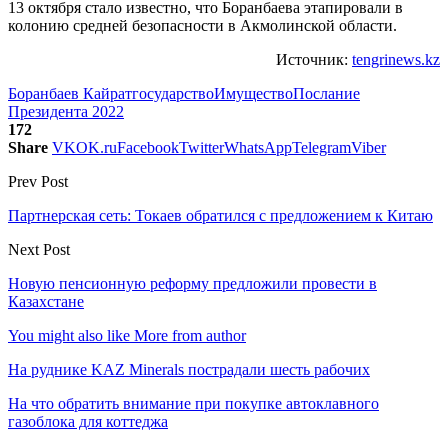
13 октября стало известно, что Боранбаева этапировали в
колонию средней безопасности в Акмолинской области.
Источник:
tengrinews.kz
Боранбаев Кайрат
государство
Имущество
Послание
Президента 2022
172
Share
VK
OK.ru
Facebook
Twitter
WhatsApp
Telegram
Viber
Prev Post
Партнерская сеть: Токаев обратился с предложением к Китаю
Next Post
Новую пенсионную реформу предложили провести в
Казахстане
You might also like
More from author
На руднике KAZ Minerals пострадали шесть рабочих
На что обратить внимание при покупке автоклавного
газоблока для коттеджа