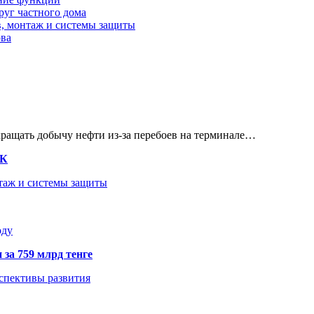
руг частного дома
в, монтаж и системы защиты
ова
кращать добычу нефти из-за перебоев на терминале…
ТК
нтаж и системы защиты
оду
 за 759 млрд тенге
рспективы развития