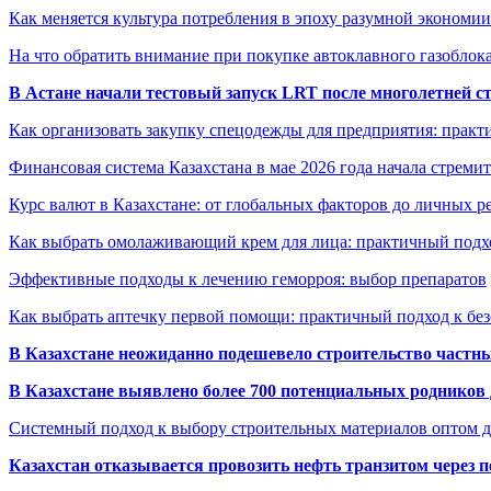
Как меняется культура потребления в эпоху разумной экономии
На что обратить внимание при покупке автоклавного газоблока
В Астане начали тестовый запуск LRT после многолетней с
Как организовать закупку спецодежды для предприятия: практ
Финансовая система Казахстана в мае 2026 года начала стреми
Курс валют в Казахстане: от глобальных факторов до личных 
Как выбрать омолаживающий крем для лица: практичный подхо
Эффективные подходы к лечению геморроя: выбор препаратов
Как выбрать аптечку первой помощи: практичный подход к бе
В Казахстане неожиданно подешевело строительство частн
В Казахстане выявлено более 700 потенциальных родников 
Системный подход к выбору строительных материалов оптом д
Казахстан отказывается провозить нефть транзитом через 