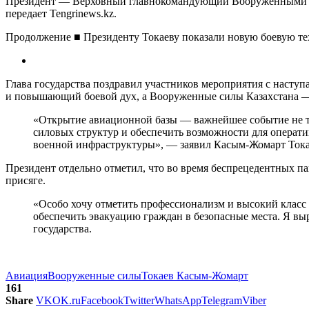
Президент — Верховный главнокомандующий Вооруженными си
передает Tengrinews.kz.
Продолжение ■ Президенту Токаеву показали новую боевую т
Глава государства поздравил участников мероприятия с насту
и повышающий боевой дух, а Вооруженные силы Казахстана — 
«Открытие авиационной базы — важнейшее событие не то
силовых структур и обеспечить возможности для операт
военной инфраструктуры», — заявил Касым-Жомарт Тока
Президент отдельно отметил, что во время беспрецедентных п
присяге.
«Особо хочу отметить профессионализм и высокий класс
обеспечить эвакуацию граждан в безопасные места. Я в
государства.
Авиация
Вооруженные силы
Токаев Касым-Жомарт
161
Share
VK
OK.ru
Facebook
Twitter
WhatsApp
Telegram
Viber