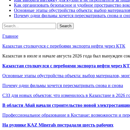
Как организовать безопасное и удобное пространство вок
Основные этапы обустройства объекта: выбор материало
Почему одни фильмы хочется пересматривать снова и сн
Главное
Казахстан столкнулся с перебоями экспорта нефти через КТК
Казахстан в июле и начале августа 2026 года был вынужден со
Казахстан столкнулся с перебоями экспорта нефти через К
Основные этапы обустройства объекта: выбор материалов, мо
Почему одни фильмы хочется пересматривать снова и снова
СЗЗ для новых объектов: что изменилось в Казахстане в 2026 г
В области Абай начали строительство новой электростанции
Профессиональное образование в Костанае: возможности и пе
На руднике KAZ Minerals пострадали шесть рабочих