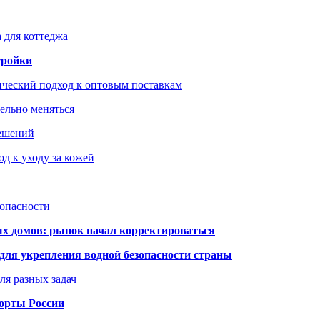
 для коттеджа
тройки
ический подход к оптовым поставкам
тельно меняться
решений
д к уходу за кожей
зопасности
ых домов: рынок начал корректироваться
для укрепления водной безопасности страны
ля разных задач
порты России