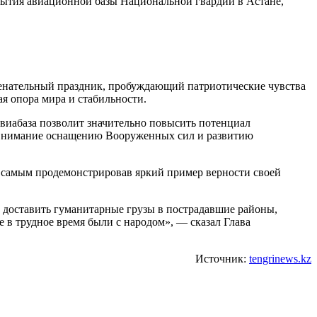
тия авиационной базы Национальной гвардии в Астане,
менательный праздник, пробуждающий патриотические чувства
 опора мира и стабильности.
виабаза позволит значительно повысить потенциал
е внимание оснащению Вооруженных сил и развитию
м самым продемонстрировав яркий пример верности своей
 доставить гуманитарные грузы в пострадавшие районы,
в трудное время были с народом», — сказал Глава
Источник:
tengrinews.kz