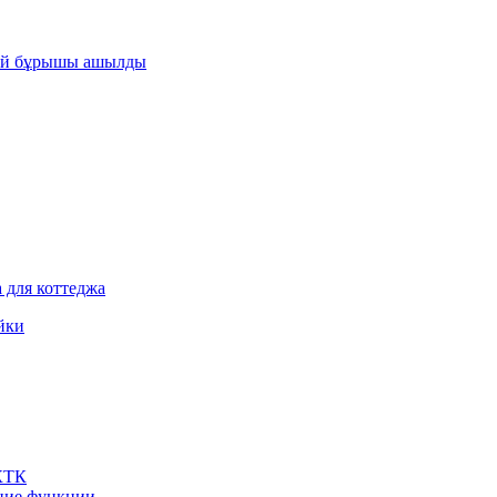
узей бұрышы ашылды
 для коттеджа
йки
 КТК
шние функции