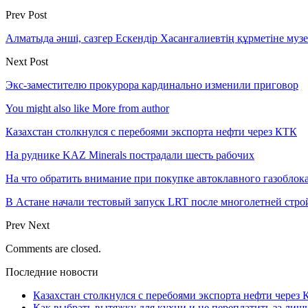
Prev Post
Алматыда әнші, сазгер Ескендір Хасанғалиевтің құрметіне м
Next Post
Экс-заместителю прокурора кардинально изменили приговор
You might also like
More from author
Казахстан столкнулся с перебоями экспорта нефти через КТК
На руднике KAZ Minerals пострадали шесть рабочих
На что обратить внимание при покупке автоклавного газоблока
В Астане начали тестовый запуск LRT после многолетней стро
Prev
Next
Comments are closed.
Последние новости
Казахстан столкнулся с перебоями экспорта нефти через
Как выбрать вытяжку для кухни и не переплатить за ли