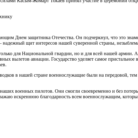
лами Касым-Жомарт Токаев принял участие в церемонии откры
ехнику
пающим Днем защитника Отечества. Он подчеркнул, что это зна
надежный щит интересов нашей суверенной страны, незыблемая
лько для Национальной гвардии, но и для всей нашей армии. А
ивных вылетов авиации. Государство уделяет самое пристально
ев.
аводков в нашей стране военнослужащие были на передовой, те
 наших военных пилотов. Они смогли своевременно и без потерь
ыражаю искреннюю благодарность всем военнослужащим, которые 