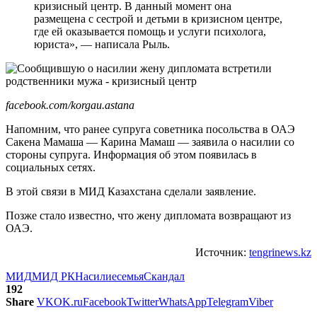
кризисный центр. В данный момент она
размещена с сестрой и детьми в кризисном центре,
где ей оказывается помощь и услуги психолога,
юриста», — написала Рыль.
facebook.com/korgau.astana
Напомним, что ранее супруга советника посольства в ОАЭ
Сакена Мамаша — Карина Мамаш — заявила о насилии со
стороны супруга. Информация об этом появилась в
социальных сетях.
В этой связи в МИД Казахстана сделали заявление.
Позже стало известно, что жену дипломата возвращают из
ОАЭ.
Источник:
tengrinews.kz
МИД
МИД РК
Насилие
семья
Скандал
192
Share
VK
OK.ru
Facebook
Twitter
WhatsApp
Telegram
Viber