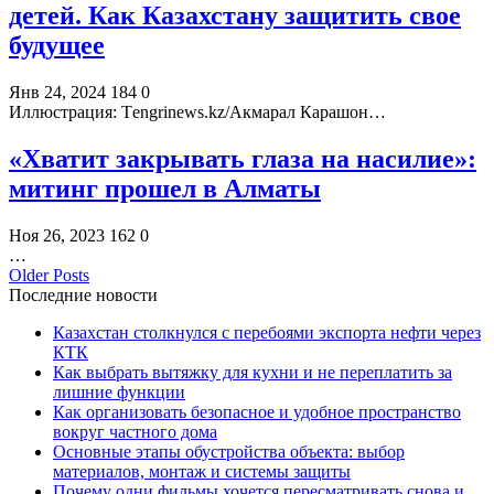
детей. Как Казахстану защитить свое
будущее
Янв 24, 2024
184
0
Иллюстрация: Тengrinews.kz/Акмарал Карашон…
«Хватит закрывать глаза на насилие»:
митинг прошел в Алматы
Ноя 26, 2023
162
0
…
Older Posts
Последние новости
Казахстан столкнулся с перебоями экспорта нефти через
КТК
Как выбрать вытяжку для кухни и не переплатить за
лишние функции
Как организовать безопасное и удобное пространство
вокруг частного дома
Основные этапы обустройства объекта: выбор
материалов, монтаж и системы защиты
Почему одни фильмы хочется пересматривать снова и