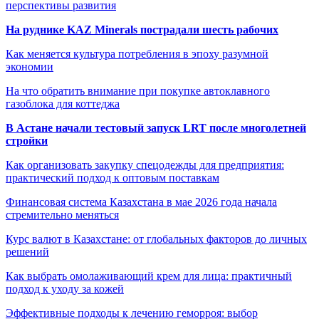
перспективы развития
На руднике KAZ Minerals пострадали шесть рабочих
Как меняется культура потребления в эпоху разумной
экономии
На что обратить внимание при покупке автоклавного
газоблока для коттеджа
В Астане начали тестовый запуск LRT после многолетней
стройки
Как организовать закупку спецодежды для предприятия:
практический подход к оптовым поставкам
Финансовая система Казахстана в мае 2026 года начала
стремительно меняться
Курс валют в Казахстане: от глобальных факторов до личных
решений
Как выбрать омолаживающий крем для лица: практичный
подход к уходу за кожей
Эффективные подходы к лечению геморроя: выбор