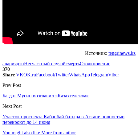
Источник:
tengrinews.kz
авария
дтп
Несчастный случай
смерть
Столкновение
370
Share
VK
OK.ru
Facebook
Twitter
WhatsApp
Telegram
Viber
Prev Post
Багдат Мусин возглавил «Казахтелеком»
Next Post
Участок проспекта Кабанбай батыра в Астане полностью
перекроют до 14 июня
You might also like
More from author