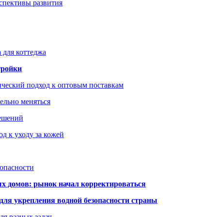
рспективы развития
 для коттеджа
тройки
ический подход к оптовым поставкам
тельно меняться
решений
д к уходу за кожей
зопасности
ых домов: рынок начал корректироваться
для укрепления водной безопасности страны
ля разных задач