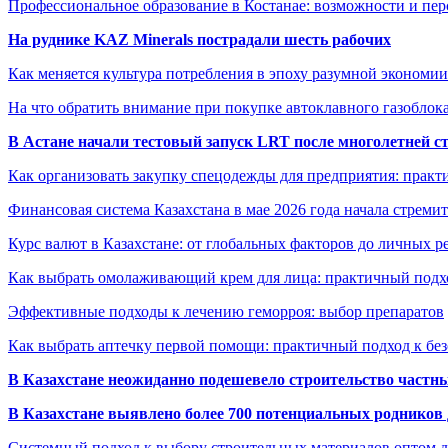
Профессиональное образование в Костанае: возможности и пе
На руднике KAZ Minerals пострадали шесть рабочих
Как меняется культура потребления в эпоху разумной экономии
На что обратить внимание при покупке автоклавного газоблока
В Астане начали тестовый запуск LRT после многолетней с
Как организовать закупку спецодежды для предприятия: практ
Финансовая система Казахстана в мае 2026 года начала стреми
Курс валют в Казахстане: от глобальных факторов до личных 
Как выбрать омолаживающий крем для лица: практичный подхо
Эффективные подходы к лечению геморроя: выбор препаратов
Как выбрать аптечку первой помощи: практичный подход к бе
В Казахстане неожиданно подешевело строительство частн
В Казахстане выявлено более 700 потенциальных родников 
Системный подход к выбору строительных материалов оптом д