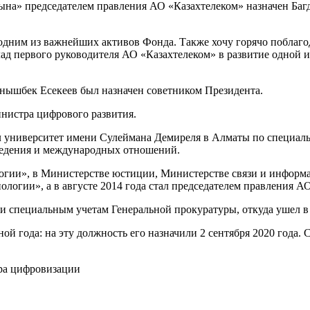
ына» председателем правления АО «Казахтелеком» назначен Баг
дним из важнейших активов Фонда. Также хочу горячо поблагод
ад первого руководителя АО «Казахтелеком» в развитие одной
нышбек Есекеев был назначен советником Президента.
нистра цифрового развития.
ил университет имени Сулеймана Демиреля в Алматы по специал
ведения и международных отношений.
ии», в Министерстве юстиции, Министерстве связи и информа
огии», а в августе 2014 года стал председателем правления АО
и специальным учетам Генеральной прокуратуры, откуда ушел в 
ой года: на эту должность его назначили 2 сентября 2020 года.
тра цифровизации