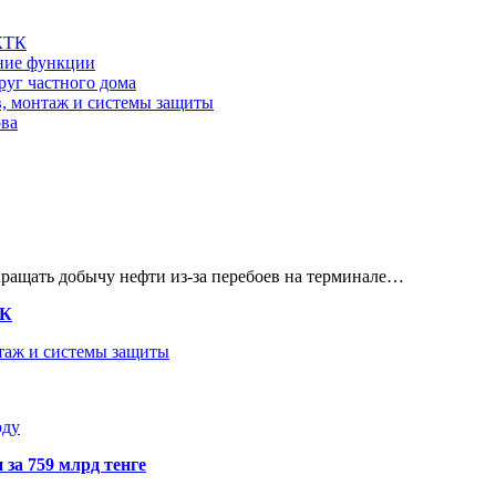
 КТК
шние функции
руг частного дома
в, монтаж и системы защиты
ова
кращать добычу нефти из-за перебоев на терминале…
ТК
нтаж и системы защиты
оду
 за 759 млрд тенге