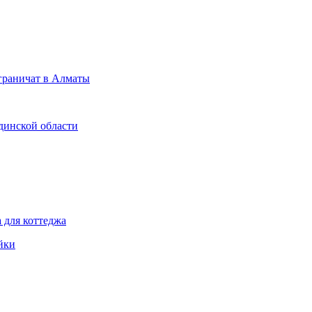
граничат в Алматы
динской области
 для коттеджа
йки