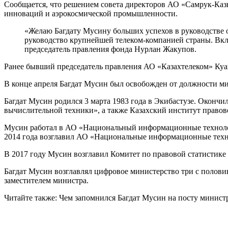
Сообщается, что решением совета директоров АО «Самрук-Каз
инноваций и аэрокосмической промышленности.
«Желаю Багдату Мусину больших успехов в руководстве о
руководство крупнейшей телеком-компанией страны. Вкл
председатель правления фонда Нурлан Жакупов.
Ранее бывший председатель правления АО «Казахтелеком» Куа
В конце апреля Багдат Мусин был освобожден от должности ми
Багдат Мусин родился 3 марта 1983 года в Экибастузе. Оконч
вычислительной техники», а также Казахский институт право
Мусин работал в АО «Национальный информационные технолог
2014 года возглавил АО «Национальные информационные технол
В 2017 году Мусин возглавил Комитет по правовой статистике 
Багдат Мусин возглавлял цифровое министерство три с половин
заместителем министра.
Читайте также: Чем запомнился Багдат Мусин на посту минис