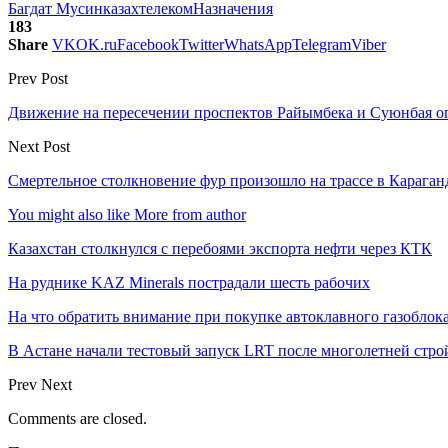
Багдат Мусин
казахтелеком
Назначения
183
Share
VK
OK.ru
Facebook
Twitter
WhatsApp
Telegram
Viber
Prev Post
Движение на пересечении проспектов Райымбека и Суюнбая о
Next Post
Смертельное столкновение фур произошло на трассе в Караган
You might also like
More from author
Казахстан столкнулся с перебоями экспорта нефти через КТК
На руднике KAZ Minerals пострадали шесть рабочих
На что обратить внимание при покупке автоклавного газоблока
В Астане начали тестовый запуск LRT после многолетней стро
Prev
Next
Comments are closed.