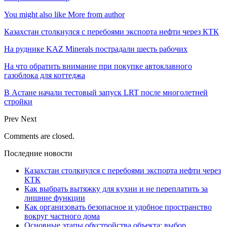
You might also like
More from author
Казахстан столкнулся с перебоями экспорта нефти через КТК
На руднике KAZ Minerals пострадали шесть рабочих
На что обратить внимание при покупке автоклавного
газоблока для коттеджа
В Астане начали тестовый запуск LRT после многолетней
стройки
Prev
Next
Comments are closed.
Последние новости
Казахстан столкнулся с перебоями экспорта нефти через
КТК
Как выбрать вытяжку для кухни и не переплатить за
лишние функции
Как организовать безопасное и удобное пространство
вокруг частного дома
Основные этапы обустройства объекта: выбор