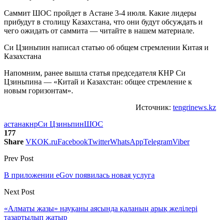
Саммит ШОС пройдет в Астане 3-4 июля. Какие лидеры
прибудут в столицу Казахстана, что они будут обсуждать и
чего ожидать от саммита — читайте в нашем материале.
Си Цзиньпин написал статью об общем стремлении Китая и
Казахстана
Напомним, ранее вышла статья председателя КНР Си
Цзиньпина — «Китай и Казахстан: общее стремление к
новым горизонтам».
Источник:
tengrinews.kz
астана
кнр
Си Цзиньпин
ШОС
177
Share
VK
OK.ru
Facebook
Twitter
WhatsApp
Telegram
Viber
Prev Post
В приложении eGov появилась новая услуга
Next Post
«Алматы жазы» науқаны аясында қаланың арық желілері
тазартылып жатыр