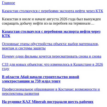
Главное
Казахстан столкнулся с перебоями экспорта нефти через КТК
Казахстан в июле и начале августа 2026 года был вынужден
сокращать добычу нефти из-за перебоев на терминале…
Казахстан столкнулся с перебоями экспорта нефти через
КТК
Основные этапы обустройства объекта: выбор материалов,
монтаж и системы защиты
Почему одни фильмы хочется пересматривать снова и снова
СЗЗ для новых объектов: что изменилось в Казахстане в 2026
году
В области Абай начали строительство новой
электростанции за 759 млрд тенге
Профессиональное образование в Костанае: возможности и
перспективы развития
На руднике KAZ Minerals пострадали шесть рабочих