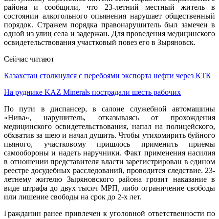
района и сообщили, что 23-летний местный житель в
состоянии алкогольного опьянения нарушает общественный
порядок. Стражем порядка правонарушитель был замечен в
одной из улиц села и задержан. Для проведения медицинского
освидетельствования участковый повез его в Зыряновск.
Сейчас читают
Казахстан столкнулся с перебоями экспорта нефти через КТК
На руднике KAZ Minerals пострадали шесть рабочих
По пути в диспансер, в салоне служебной автомашины
«Нива», нарушитель, отказываясь от прохождения
медицинского освидетельствования, напал на полицейского,
обхватив за шею и начал душить. Чтобы утихомирить буйного
пьяного, участковому пришлось применить приемы
самообороны и надеть наручники. Факт применения насилия
в отношении представителя власти зарегистрирован в едином
реестре досудебных расследований, проводится следствие. 23-
летнему жителю Зыряновского района грозит наказание в
виде штрафа до двух тысяч МРП, либо ограничение свободы
или лишение свободы на срок до 2-х лет.
Гражданин ранее привлечен к уголовной ответственности по