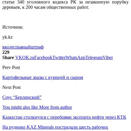
статье 340 уголовного кодекса РК за незаконную порубку
деревьев, к 200 часам общественных работ.
Источник:
yk.kz
вко
лес
пьяный
штраф
229
Share
VK
OK.ru
Facebook
Twitter
WhatsApp
Telegram
Viber
Prev Post
Картофельные зразы с курицей и сыром
Next Post
Соус “Берлинский”
You might also like
More from author
Казахстан столкнулся с перебоями экспорта нефти через КТК
На руднике KAZ Minerals пострадали шесть рабочих