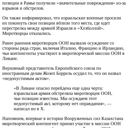
позиции в Рамье получили «значительные повреждения» из-за
взрывов и обстрелов.
Он также информировал, что израильские военные просили
их покинуть свои позиции вблизи того места, где идет
перестрелка между армией Израиля и «Хезболлой».
Миротворцы отказались.
Ранее ранения миротворцев ООН вызвали осуждение со
стороны ряда стран, включая Италию, Францию ​​и Ирландию,
чьи контингенты участвуют в миротворческой миссии ООН в
Ливане.
Верховный представитель Европейского союза по
иностранным делам Жозеп Боррель осудил то, что он назвал
«недопустимым актом».
«В Ливане опасно перейдена еще одна черта:
израильская армия обстреляла миротворцев ООН,
чьи позиции известны. Мы осуждаем этот
недопустимый акт, которому нет оправдания», —
написал но в Х.
Напомним, впервые в истории Вооруженных сил Казахстана
миротворческий контингент принял участие в миссии ООН