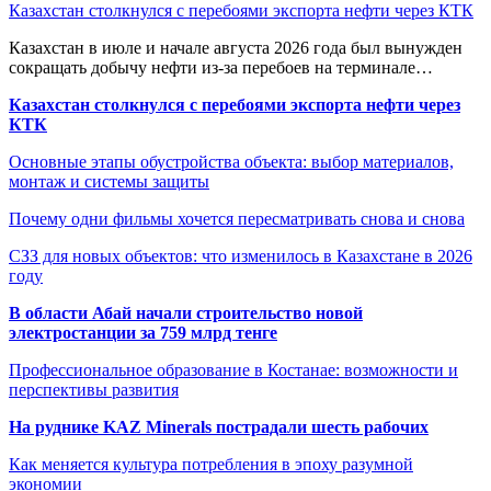
Казахстан столкнулся с перебоями экспорта нефти через КТК
Казахстан в июле и начале августа 2026 года был вынужден
сокращать добычу нефти из-за перебоев на терминале…
Казахстан столкнулся с перебоями экспорта нефти через
КТК
Основные этапы обустройства объекта: выбор материалов,
монтаж и системы защиты
Почему одни фильмы хочется пересматривать снова и снова
СЗЗ для новых объектов: что изменилось в Казахстане в 2026
году
В области Абай начали строительство новой
электростанции за 759 млрд тенге
Профессиональное образование в Костанае: возможности и
перспективы развития
На руднике KAZ Minerals пострадали шесть рабочих
Как меняется культура потребления в эпоху разумной
экономии