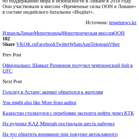
по поддержанию мира и безопасности в Ливане в 2018 году.
Они участвовали в миссии «Временные силы ООН в Ливане»
в составе индийского батальона «Индбат».
Источник:
tengrinews.kz
Израиль
Ливан
Миротворцы
Миротворческая миссия
ООН
182
Share
VK
OK.ru
Facebook
Twitter
WhatsApp
Telegram
Viber
Prev Post
Официально: Шавкат Рахмонов получил чемпионский бой в
UFC
Next Post
Гололед в Астане: акимат обратился к жителям
You might also like
More from author
Казахстан столкнулся с перебоями экспорта нефти через КТК
На руднике KAZ Minerals пострадали шесть рабочих
На что обратить внимание при покупке автоклавного