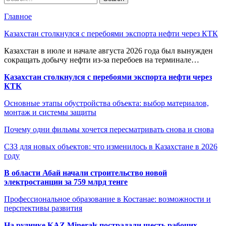
Главное
Казахстан столкнулся с перебоями экспорта нефти через КТК
Казахстан в июле и начале августа 2026 года был вынужден
сокращать добычу нефти из-за перебоев на терминале…
Казахстан столкнулся с перебоями экспорта нефти через
КТК
Основные этапы обустройства объекта: выбор материалов,
монтаж и системы защиты
Почему одни фильмы хочется пересматривать снова и снова
СЗЗ для новых объектов: что изменилось в Казахстане в 2026
году
В области Абай начали строительство новой
электростанции за 759 млрд тенге
Профессиональное образование в Костанае: возможности и
перспективы развития
На руднике KAZ Minerals пострадали шесть рабочих