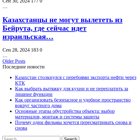
Сен 30, 2024
177
0
…
Казахстанцы не могут вылететь из
Бейрута, где сейчас идет
израильская…
Сен 28, 2024
183
0
…
Older Posts
Последние новости
Казахстан столкнулся с перебоями экспорта нефти через
КТК
Как выбрать вытяжку для кухни и не переплатить за
лишние функции
Как организовать безопасное и удобное пространство
вокруг частного дома
Основные этапы обустройства объекта: выбор
материалов, монтаж и системы защиты
Почему одни фильмы хочется пересматривать снова и
снова