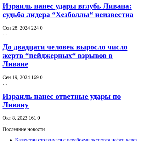
Израиль нанес удары вглубь Ливана:
судьба лидера “Хезболлы“ неизвестна
Сен 28, 2024
224
0
…
До двадцати человек выросло число
жертв “пейджерных“ взрывов в
Ливане
Сен 19, 2024
169
0
…
Израиль нанес ответные удары по
Ливану
Окт 8, 2023
161
0
…
Последние новости
Казахстан столкнулся с перебоями экспорта нефти через