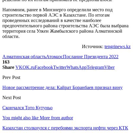
Напомним, ранее в Минэнерго определили место под
строительство первой АЭС в Казахстане. По итогам
проведенных исследований в качестве наиболее
предпочтительного района строительства АЭС была выбрана
территория села Улкен Жамбылского района Алматинской
области.
Источник:
tengrinews.kz
Алматинская область
Атом
аэс
Послание Президента 2022
163
Share
VK
OK.ru
Facebook
Twitter
WhatsApp
Telegram
Viber
Prev Post
Новое рассмотрение дела: Кайрат Боранбаев признал вину
Next Post
Скончался Тото Кутуньо
You might also like
More from author
Казахстан столкнулся с перебоями экспорта нефти через КТК