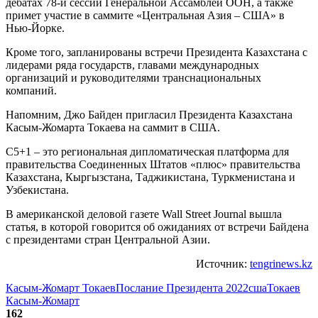
дебатах 78-й сессии Генеральной Ассамблеи ООН, а также
примет участие в саммите «Центральная Азия – США» в
Нью-Йорке.
Кроме того, запланированы встречи Президента Казахстана с
лидерами ряда государств, главами международных
организаций и руководителями транснациональных
компаний.
Напомним, Джо Байден пригласил Президента Казахстана
Касым-Жомарта Токаева на саммит в США.
C5+1 – это региональная дипломатическая платформа для
правительства Соединенных Штатов «плюс» правительства
Казахстана, Кыргызстана, Таджикистана, Туркменистана и
Узбекистана.
В американской деловой газете Wall Street Journal вышла
статья, в которой говорится об ожиданиях от встречи Байдена
с президентами стран Центральной Азии.
Источник:
tengrinews.kz
Касым-Жомарт Токаев
Послание Президента 2022
сша
Токаев
Касым-Жомарт
162