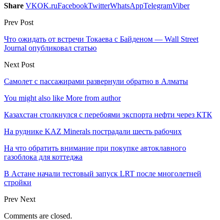
Share
VK
OK.ru
Facebook
Twitter
WhatsApp
Telegram
Viber
Prev Post
Что ожидать от встречи Токаева с Байденом — Wall Street
Journal опубликовал статью
Next Post
Самолет с пассажирами развернули обратно в Алматы
You might also like
More from author
Казахстан столкнулся с перебоями экспорта нефти через КТК
На руднике KAZ Minerals пострадали шесть рабочих
На что обратить внимание при покупке автоклавного
газоблока для коттеджа
В Астане начали тестовый запуск LRT после многолетней
стройки
Prev
Next
Comments are closed.