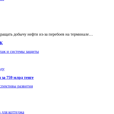
кращать добычу нефти из-за перебоев на терминале…
ТК
нтаж и системы защиты
оду
 за 759 млрд тенге
рспективы развития
 для коттеджа