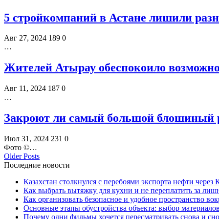
5 стройкомпаний в Астане лишили разн
Авг 27, 2024
189
0
…
Жителей Атырау обеспокоило возможно
Авг 11, 2024
187
0
…
Закроют ли самый большой блошиный 
Июл 31, 2024
231
0
Фото ©️…
Older Posts
Последние новости
Казахстан столкнулся с перебоями экспорта нефти через
Как выбрать вытяжку для кухни и не переплатить за ли
Как организовать безопасное и удобное пространство вок
Основные этапы обустройства объекта: выбор материало
Почему одни фильмы хочется пересматривать снова и сн