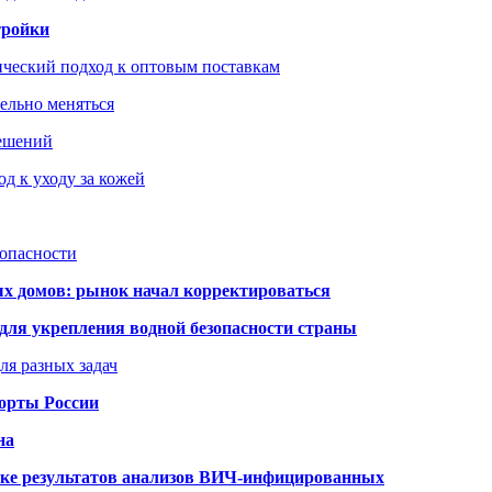
тройки
ический подход к оптовым поставкам
тельно меняться
решений
д к уходу за кожей
зопасности
ых домов: рынок начал корректироваться
для укрепления водной безопасности страны
ля разных задач
порты России
на
ке результатов анализов ВИЧ-инфицированных