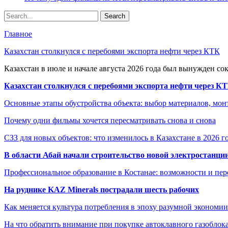
Главное
Казахстан столкнулся с перебоями экспорта нефти через КТК
Казахстан в июле и начале августа 2026 года был вынужден со
Казахстан столкнулся с перебоями экспорта нефти через К
Основные этапы обустройства объекта: выбор материалов, мо
Почему одни фильмы хочется пересматривать снова и снова
СЗЗ для новых объектов: что изменилось в Казахстане в 2026 г
В области Абай начали строительство новой электростанции
Профессиональное образование в Костанае: возможности и пе
На руднике KAZ Minerals пострадали шесть рабочих
Как меняется культура потребления в эпоху разумной экономии
На что обратить внимание при покупке автоклавного газоблока