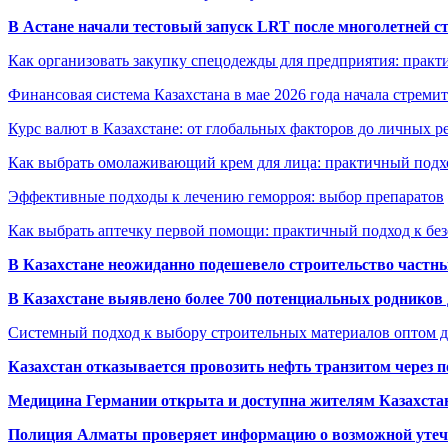
В Астане начали тестовый запуск LRT после многолетней с
Как организовать закупку спецодежды для предприятия: практ
Финансовая система Казахстана в мае 2026 года начала стреми
Курс валют в Казахстане: от глобальных факторов до личных 
Как выбрать омолаживающий крем для лица: практичный подхо
Эффективные подходы к лечению геморроя: выбор препаратов
Как выбрать аптечку первой помощи: практичный подход к бе
В Казахстане неожиданно подешевело строительство частн
В Казахстане выявлено более 700 потенциальных родников 
Системный подход к выбору строительных материалов оптом д
Казахстан отказывается провозить нефть транзитом через 
Медицина Германии открыта и доступна жителям Казахста
Полиция Алматы проверяет информацию о возможной утеч