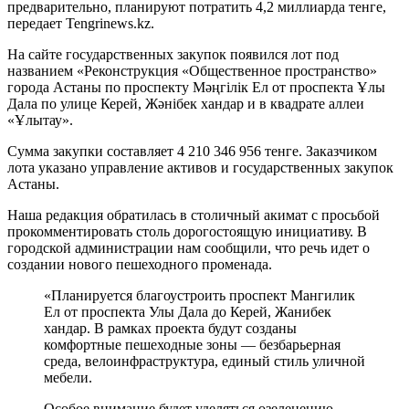
предварительно, планируют потратить 4,2 миллиарда тенге,
передает Tengrinews.kz.
На сайте государственных закупок появился лот под
названием «Реконструкция «Общественное пространство»
города Астаны по проспекту Мəңгілік Ел от проспекта Ұлы
Дала по улице Керей, Жəнібек хандар и в квадрате аллеи
«Ұлытау».
Сумма закупки составляет 4 210 346 956 тенге. Заказчиком
лота указано управление активов и государственных закупок
Астаны.
Наша редакция обратилась в столичный акимат с просьбой
прокомментировать столь дорогостоящую инициативу. В
городской администрации нам сообщили, что речь идет о
создании нового пешеходного променада.
«Планируется благоустроить проспект Мангилик
Ел от проспекта Улы Дала до Керей, Жанибек
хандар. В рамках проекта будут созданы
комфортные пешеходные зоны — безбарьерная
среда, велоинфраструктура, единый стиль уличной
мебели.
Особое внимание будет уделяться озеленению