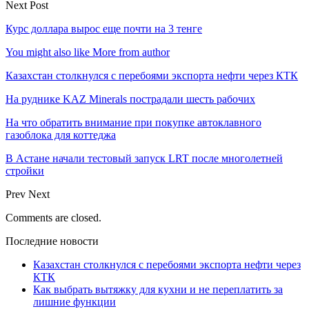
Next Post
Курс доллара вырос еще почти на 3 тенге
You might also like
More from author
Казахстан столкнулся с перебоями экспорта нефти через КТК
На руднике KAZ Minerals пострадали шесть рабочих
На что обратить внимание при покупке автоклавного
газоблока для коттеджа
В Астане начали тестовый запуск LRT после многолетней
стройки
Prev
Next
Comments are closed.
Последние новости
Казахстан столкнулся с перебоями экспорта нефти через
КТК
Как выбрать вытяжку для кухни и не переплатить за
лишние функции