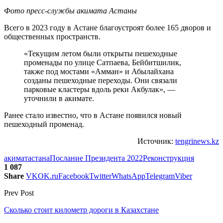
Фото пресс-службы акимата Астаны
Всего в 2023 году в Астане благоустроят более 165 дворов и
общественных пространств.
«Текущим летом были открыты пешеходные
променады по улице Сатпаева, Бейбитшилик,
также под мостами «Амман» и Абылайхана
созданы пешеходные переходы. Они связали
парковые кластеры вдоль реки Акбулак», —
уточнили в акимате.
Ранее стало известно, что в Астане появился новый
пешеходный променад.
Источник:
tengrinews.kz
акимат
астана
Послание Президента 2022
Реконструкция
1 087
Share
VK
OK.ru
Facebook
Twitter
WhatsApp
Telegram
Viber
Prev Post
Сколько стоит километр дороги в Казахстане