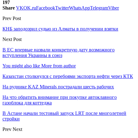
197
Share
VK
OK.ru
Facebook
Twitter
WhatsApp
Telegram
Viber
Prev Post
КНБ заподозрил судью из Алматы в получении взятки
Next Post
В ЕС впервые назвали конкретную дату возможного
вступления Украины в союз
You might also like
More from author
Казахстан столкнулся с перебоями экспорта нефти через КТК
На руднике KAZ Minerals пострадали шесть рабочих
На что обратить внимание при покупке автоклавного
газоблока для коттеджа
В Астане начали тестовый запуск LRT после многолетней
стройки
Prev
Next