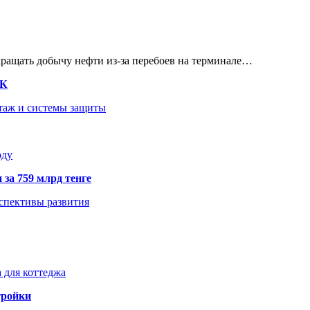
кращать добычу нефти из-за перебоев на терминале…
ТК
нтаж и системы защиты
оду
 за 759 млрд тенге
рспективы развития
 для коттеджа
тройки