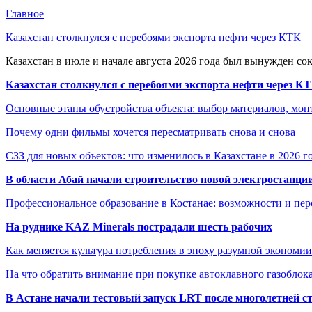
Главное
Казахстан столкнулся с перебоями экспорта нефти через КТК
Казахстан в июле и начале августа 2026 года был вынужден со
Казахстан столкнулся с перебоями экспорта нефти через К
Основные этапы обустройства объекта: выбор материалов, мо
Почему одни фильмы хочется пересматривать снова и снова
СЗЗ для новых объектов: что изменилось в Казахстане в 2026 г
В области Абай начали строительство новой электростанции
Профессиональное образование в Костанае: возможности и пе
На руднике KAZ Minerals пострадали шесть рабочих
Как меняется культура потребления в эпоху разумной экономии
На что обратить внимание при покупке автоклавного газоблока
В Астане начали тестовый запуск LRT после многолетней с