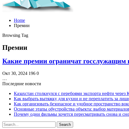
Home
Премии
Browsing Tag
Премии
Какие премии ограничат госслужащим 
Окт 30, 2024
196
0
…
Последние новости
Казахстан столкнулся с перебоями экспорта нефти через
Как выбрать вытяжку для кухни и не переплатить за ли
Как организовать безопасное и удобное пространство вок
Основные этапы обустройства объекта: выбор материало
Почему одни фильмы хочется пересматривать снова и сн