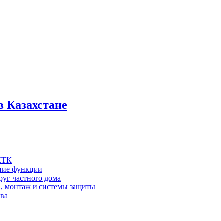
в Казахстане
 КТК
шние функции
руг частного дома
в, монтаж и системы защиты
ова