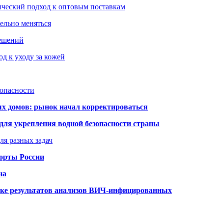
ический подход к оптовым поставкам
тельно меняться
решений
д к уходу за кожей
зопасности
ых домов: рынок начал корректироваться
для укрепления водной безопасности страны
ля разных задач
порты России
на
ке результатов анализов ВИЧ-инфицированных