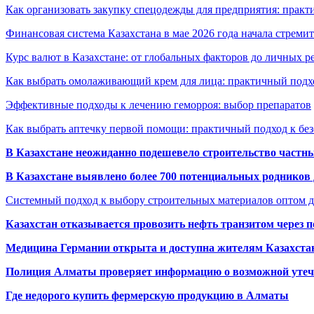
Как организовать закупку спецодежды для предприятия: практ
Финансовая система Казахстана в мае 2026 года начала стреми
Курс валют в Казахстане: от глобальных факторов до личных 
Как выбрать омолаживающий крем для лица: практичный подхо
Эффективные подходы к лечению геморроя: выбор препаратов
Как выбрать аптечку первой помощи: практичный подход к бе
В Казахстане неожиданно подешевело строительство частн
В Казахстане выявлено более 700 потенциальных родников 
Системный подход к выбору строительных материалов оптом д
Казахстан отказывается провозить нефть транзитом через 
Медицина Германии открыта и доступна жителям Казахста
Полиция Алматы проверяет информацию о возможной утеч
Где недорого купить фермерскую продукцию в Алматы