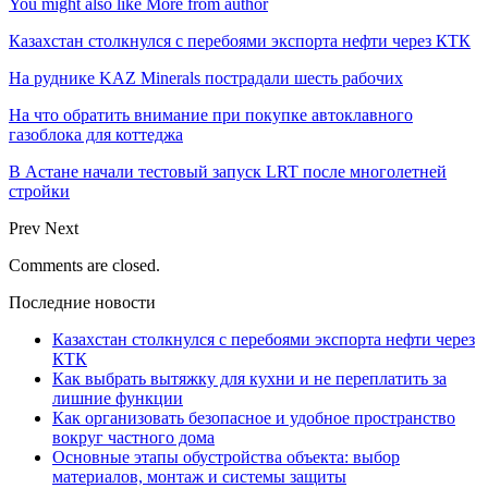
You might also like
More from author
Казахстан столкнулся с перебоями экспорта нефти через КТК
На руднике KAZ Minerals пострадали шесть рабочих
На что обратить внимание при покупке автоклавного
газоблока для коттеджа
В Астане начали тестовый запуск LRT после многолетней
стройки
Prev
Next
Comments are closed.
Последние новости
Казахстан столкнулся с перебоями экспорта нефти через
КТК
Как выбрать вытяжку для кухни и не переплатить за
лишние функции
Как организовать безопасное и удобное пространство
вокруг частного дома
Основные этапы обустройства объекта: выбор
материалов, монтаж и системы защиты