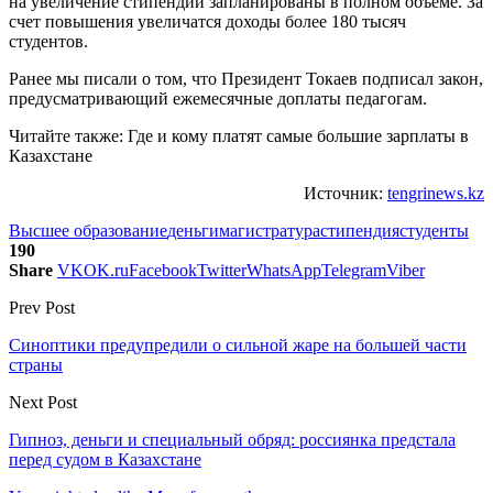
на увеличение стипендий запланированы в полном объеме. За
счет повышения увеличатся доходы более 180 тысяч
студентов.
Ранее мы писали о том, что Президент Токаев подписал закон,
предусматривающий ежемесячные доплаты педагогам.
Читайте также: Где и кому платят самые большие зарплаты в
Казахстане
Источник:
tengrinews.kz
Высшее образование
деньги
магистратура
стипендия
студенты
190
Share
VK
OK.ru
Facebook
Twitter
WhatsApp
Telegram
Viber
Prev Post
Синоптики предупредили о сильной жаре на большей части
страны
Next Post
Гипноз, деньги и специальный обряд: россиянка предстала
перед судом в Казахстане