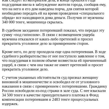
Как следует из материалов дела, в конце прошлого года
подсудимая ввела в заблуждение жителя города, сообщив ему,
что на него и его дом наведена порча, для снятия которой
необходимо передать ей на время проведения «специального
обряда» все находящиеся дома деньги. Получив от мужчины
340 000 тенге, мошенница скрылась.
В судебном заседании потерпевший показал, что передал эту
сумму «под гипнозом». В связи с возмещением ущерба
мужчина отказался от каких-либо претензий и просил
прекратить уголовное дело за примирением сторон.
Кроме него, по делу проходила еще одна потерпевшая. В ходе
судебного разбирательства от нее поступило заявление о том,
что подсудимая в полном объеме возместила ей причиненный
ущерб, в связи с чем она также не имеет претензий и просит
прекратить уголовное дело.
С учетом указанных обстоятельств суд признал женщину
виновной в мошенничестве и освободил ее от уголовного
наказания в связи с примирением с потерпевшими. Гражданку
России освободили из-под стражи в зале суда. С нее взыскали
34 500 тенге в качестве принудительного платежа в Фонд
компенсации потерпевшим и 2483 тенге процессуальных
издержек.