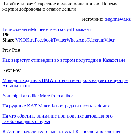
Читайте также: Секретное оружие мошенников. Почему
жертвы добровольно отдают деньги
Источник:
tengrinews.kz
Гипноз
деньги
Мошенничество
суд
Шымкент
196
Share
VK
OK.ru
Facebook
Twitter
WhatsApp
Telegram
Viber
Prev Post
Как вырастут стипендии во втором полугодии в Казахстане
Next Post
Молодой водитель BMW потерял контроль над авто в центре
Астаны: фото
You might also like
More from author
На руднике KAZ Minerals пострадали шесть рабочих
На что обратить внимание при покупке автоклавного
газоблока для коттеджа
В Астане начали тестовый запуск LRT после многолетней